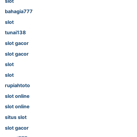
slot
bahagia777
slot
tunai138
slot gacor
slot gacor
slot
slot
rupiahtoto
slot online
slot online
situs slot
slot gacor