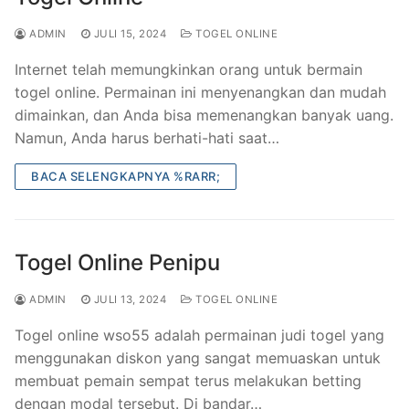
ADMIN
JULI 15, 2024
TOGEL ONLINE
Internet telah memungkinkan orang untuk bermain
togel online. Permainan ini menyenangkan dan mudah
dimainkan, dan Anda bisa memenangkan banyak uang.
Namun, Anda harus berhati-hati saat…
BACA SELENGKAPNYA %RARR;
Togel Online Penipu
ADMIN
JULI 13, 2024
TOGEL ONLINE
Togel online wso55 adalah permainan judi togel yang
menggunakan diskon yang sangat memuaskan untuk
membuat pemain sempat terus melakukan betting
dengan modal tersebut. Di bandar…