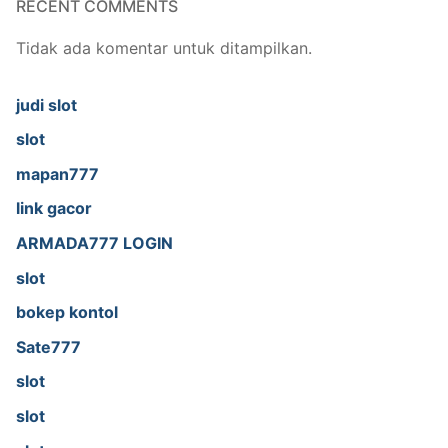
RECENT COMMENTS
Tidak ada komentar untuk ditampilkan.
judi slot
slot
mapan777
link gacor
ARMADA777 LOGIN
slot
bokep kontol
Sate777
slot
slot