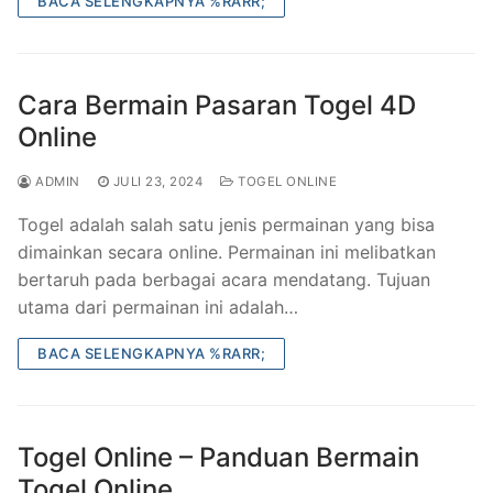
BACA SELENGKAPNYA %RARR;
Cara Bermain Pasaran Togel 4D
Online
ADMIN
JULI 23, 2024
TOGEL ONLINE
Togel adalah salah satu jenis permainan yang bisa
dimainkan secara online. Permainan ini melibatkan
bertaruh pada berbagai acara mendatang. Tujuan
utama dari permainan ini adalah…
BACA SELENGKAPNYA %RARR;
Togel Online – Panduan Bermain
Togel Online