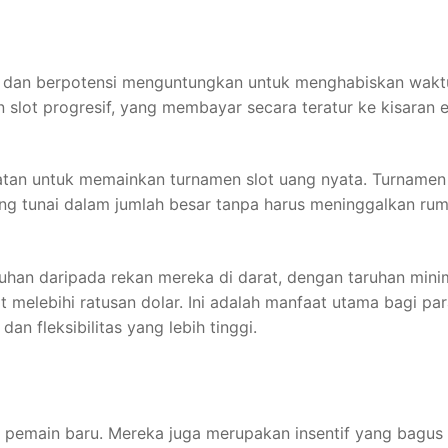
 dan berpotensi menguntungkan untuk menghabiskan wakt
lot progresif, yang membayar secara teratur ke kisaran
tan untuk memainkan turnamen slot uang nyata. Turnamen 
g tunai dalam jumlah besar tanpa harus meninggalkan ru
 taruhan daripada rekan mereka di darat, dengan taruhan min
elebihi ratusan dolar. Ini adalah manfaat utama bagi par
n fleksibilitas yang lebih tinggi.
k pemain baru. Mereka juga merupakan insentif yang bagus