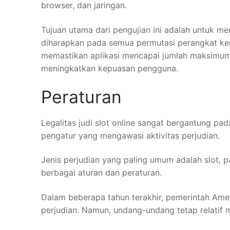
browser, dan jaringan.
Tujuan utama dari pengujian ini adalah untuk mem
diharapkan pada semua permutasi perangkat kera
memastikan aplikasi mencapai jumlah maksimum 
meningkatkan kepuasan pengguna.
Peraturan
Legalitas judi slot online sangat bergantung pa
pengatur yang mengawasi aktivitas perjudian.
Jenis perjudian yang paling umum adalah slot, p
berbagai aturan dan peraturan.
Dalam beberapa tahun terakhir, pemerintah Ame
perjudian. Namun, undang-undang tetap relatif 