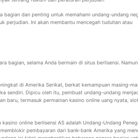
ara bagian dan penting untuk memahami undang-undang ne
tuk perjudian. Ini akan membantu mencegah tuduhan atau
gara bagian, selama Anda bermain di situs berlisensi. Namun,
meningkat di Amerika Serikat, berkat kemampuan masing-ma
a sendiri. Dipicu oleh itu, pembuat undang-undang menjad
an baru, termasuk permainan kasino online uang nyata, slo
 kasino online berlisensi AS adalah Undang-Undang Pene
g memblokir pembayaran dari bank-bank Amerika yang men
-undang ini tidak menghentikan beberapa negara bagian un