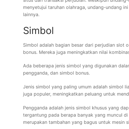
menyetujui taruhan olahraga, undang-undang in
lainnya.
Simbol
Simbol adalah bagian besar dari perjudian slo
bonus. Mereka juga meningkatkan nilai kombina
Ada beberapa jenis simbol yang digunakan dalam s
pengganda, dan simbol bonus.
Jenis simbol yang paling umum adalah simbol lia
juga populer, meningkatkan peluang untuk mend
Pengganda adalah jenis simbol khusus yang da
tergantung pada berapa banyak yang muncul di gu
merupakan tambahan yang bagus untuk mesin sl