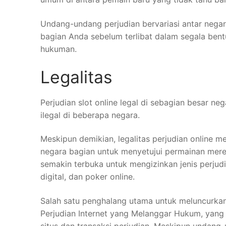
Undang-undang perjudian bervariasi antar neg
bagian Anda sebelum terlibat dalam segala ben
hukuman.
Legalitas
Perjudian slot online legal di sebagian besar ne
ilegal di beberapa negara.
Meskipun demikian, legalitas perjudian online 
negara bagian untuk menyetujui permainan merek
semakin terbuka untuk mengizinkan jenis perjudi
digital, dan poker online.
Salah satu penghalang utama untuk meluncurkan
Perjudian Internet yang Melanggar Hukum, yan
situs dan transaksi perjudian. Meskipun undang