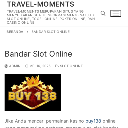
TRAVEL-MOMENTS
Lompat
ke
TRAVEL-MOMENTS MERUPAKAN SITUS YANG
MENYEDIAKAN SUATU INFORMASI MENGENAI JUDI
konten
SLOT ONLINE, TOGEL ONLINE, POKER ONLINE, DAN
CASINO ONLINE
BERANDA
BANDAR SLOT ONLINE
Cari:
Bandar Slot Online
ADMIN
MEI 16, 2025
SLOT ONLINE
Jika Anda mencari permainan kasino
buy138
online