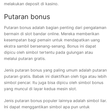
melakukan deposit di kasino.
Putaran bonus
Putaran bonus adalah bagian penting dari pengalaman
bermain di slot bandar online. Mereka memberikan
kesempatan bagi pemain untuk mendapatkan uang
ekstra sambil bersenang-senang. Bonus ini dapat
dipicu oleh simbol tertentu pada gulungan atau
melalui putaran gratis.
Jenis putaran bonus yang paling umum adalah putaran
putaran gratis. Babak ini diaktifkan oleh tiga atau lebih
simbol pencar. Itu juga bisa dipicu oleh simbol bonus
yang muncul di layar kedua mesin slot.
Jenis putaran bonus populer lainnya adalah simbol liar.
Ini dapat menggantikan simbol apa pun untuk