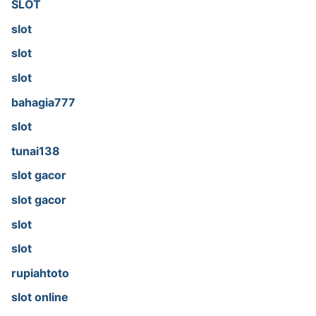
SLOT
slot
slot
slot
bahagia777
slot
tunai138
slot gacor
slot gacor
slot
slot
rupiahtoto
slot online