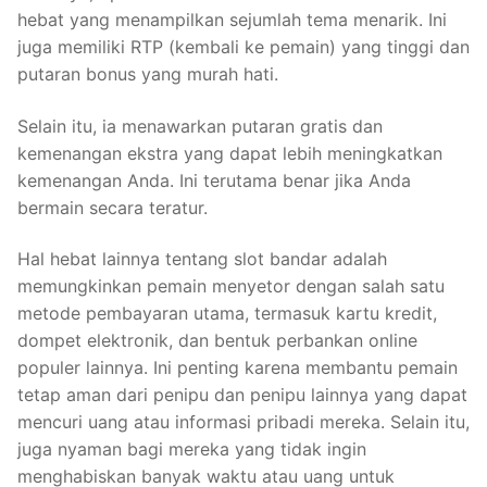
hebat yang menampilkan sejumlah tema menarik. Ini
juga memiliki RTP (kembali ke pemain) yang tinggi dan
putaran bonus yang murah hati.
Selain itu, ia menawarkan putaran gratis dan
kemenangan ekstra yang dapat lebih meningkatkan
kemenangan Anda. Ini terutama benar jika Anda
bermain secara teratur.
Hal hebat lainnya tentang slot bandar adalah
memungkinkan pemain menyetor dengan salah satu
metode pembayaran utama, termasuk kartu kredit,
dompet elektronik, dan bentuk perbankan online
populer lainnya. Ini penting karena membantu pemain
tetap aman dari penipu dan penipu lainnya yang dapat
mencuri uang atau informasi pribadi mereka. Selain itu,
juga nyaman bagi mereka yang tidak ingin
menghabiskan banyak waktu atau uang untuk