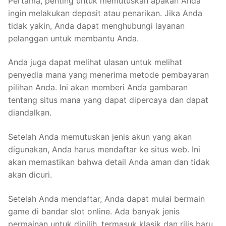
Pertama, penting untuk memutuskan apakah Anda
ingin melakukan deposit atau penarikan. Jika Anda
tidak yakin, Anda dapat menghubungi layanan
pelanggan untuk membantu Anda.
Anda juga dapat melihat ulasan untuk melihat
penyedia mana yang menerima metode pembayaran
pilihan Anda. Ini akan memberi Anda gambaran
tentang situs mana yang dapat dipercaya dan dapat
diandalkan.
Setelah Anda memutuskan jenis akun yang akan
digunakan, Anda harus mendaftar ke situs web. Ini
akan memastikan bahwa detail Anda aman dan tidak
akan dicuri.
Setelah Anda mendaftar, Anda dapat mulai bermain
game di bandar slot online. Ada banyak jenis
permainan untuk dipilih, termasuk klasik dan rilis baru.