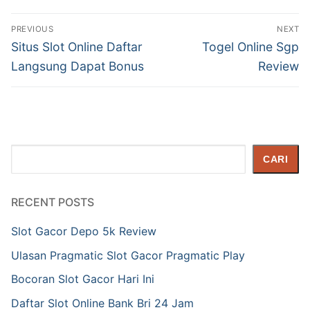
Navigasi
PREVIOUS
NEXT
pos
Previous
Next
Situs Slot Online Daftar
Togel Online Sgp
post:
post:
Langsung Dapat Bonus
Review
Cari
CARI
RECENT POSTS
Slot Gacor Depo 5k Review
Ulasan Pragmatic Slot Gacor Pragmatic Play
Bocoran Slot Gacor Hari Ini
Daftar Slot Online Bank Bri 24 Jam