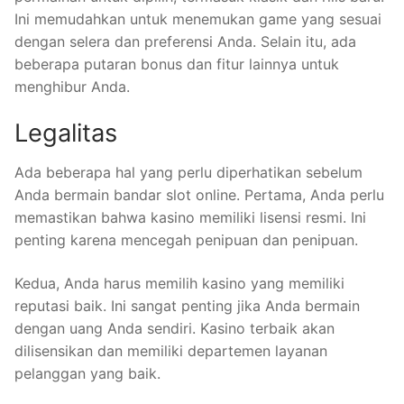
Ini memudahkan untuk menemukan game yang sesuai
dengan selera dan preferensi Anda. Selain itu, ada
beberapa putaran bonus dan fitur lainnya untuk
menghibur Anda.
Legalitas
Ada beberapa hal yang perlu diperhatikan sebelum
Anda bermain bandar slot online. Pertama, Anda perlu
memastikan bahwa kasino memiliki lisensi resmi. Ini
penting karena mencegah penipuan dan penipuan.
Kedua, Anda harus memilih kasino yang memiliki
reputasi baik. Ini sangat penting jika Anda bermain
dengan uang Anda sendiri. Kasino terbaik akan
dilisensikan dan memiliki departemen layanan
pelanggan yang baik.