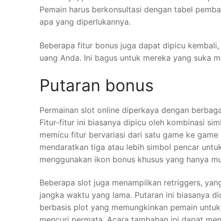
Pemain harus berkonsultasi dengan tabel pemb
apa yang diperlukannya.
Beberapa fitur bonus juga dapat dipicu kembal
uang Anda. Ini bagus untuk mereka yang suka 
Putaran bonus
Permainan slot online diperkaya dengan berba
Fitur-fitur ini biasanya dipicu oleh kombinasi s
memicu fitur bervariasi dari satu game ke game
mendaratkan tiga atau lebih simbol pencar untu
menggunakan ikon bonus khusus yang hanya mun
Beberapa slot juga menampilkan retriggers, ya
jangka waktu yang lama. Putaran ini biasanya di
berbasis plot yang memungkinkan pemain untuk
mencuri permata. Acara tambahan ini dapat m