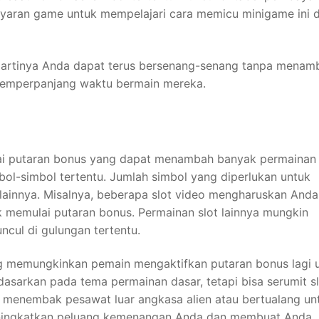
ayaran game untuk mempelajari cara memicu minigame ini 
i, artinya Anda dapat terus bersenang-senang tanpa menam
memperpanjang waktu bermain mereka.
gai putaran bonus yang dapat menambah banyak permainan
imbol-simbol tertentu. Jumlah simbol yang diperlukan untuk
 lainnya. Misalnya, beberapa slot video mengharuskan Anda
k memulai putaran bonus. Permainan slot lainnya mungkin
cul di gulungan tertentu.
ng memungkinkan pemain mengaktifkan putaran bonus lagi 
dasarkan pada tema permainan dasar, tetapi bisa serumit s
 menembak pesawat luar angkasa alien atau bertualang un
eningkatkan peluang kemenangan Anda dan membuat Anda