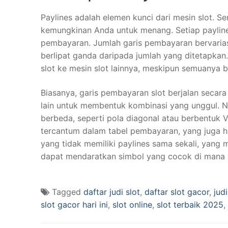
Paylines adalah elemen kunci dari mesin slot. 
kemungkinan Anda untuk menang. Setiap paylin
pembayaran. Jumlah garis pembayaran bervarias
berlipat ganda daripada jumlah yang ditetapkan
slot ke mesin slot lainnya, meskipun semuanya 
Biasanya, garis pembayaran slot berjalan secara
lain untuk membentuk kombinasi yang unggul. 
berbeda, seperti pola diagonal atau berbentuk 
tercantum dalam tabel pembayaran, yang juga h
yang tidak memiliki paylines sama sekali, yang
dapat mendaratkan simbol yang cocok di mana 
Tagged
daftar judi slot
,
daftar slot gacor
,
judi
slot gacor hari ini
,
slot online
,
slot terbaik 2025
,