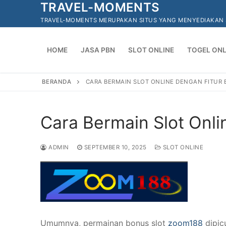
TRAVEL-MOMENTS
Lompat
ke
TRAVEL-MOMENTS MERUPAKAN SITUS YANG MENYEDIAKAN SU
konten
HOME
JASA PBN
SLOT ONLINE
TOGEL ONL
BERANDA
CARA BERMAIN SLOT ONLINE DENGAN FITUR
Cara Bermain Slot Onli
ADMIN
SEPTEMBER 10, 2025
SLOT ONLINE
Umumnya, permainan bonus slot
zoom188
dipic