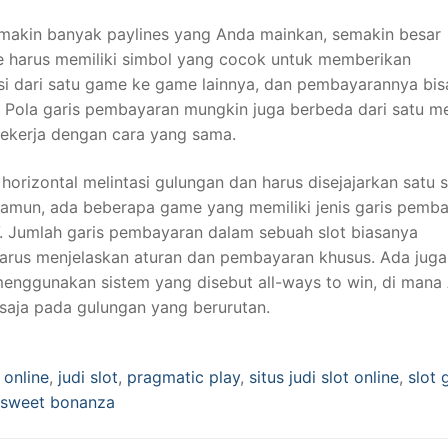
Semakin banyak paylines yang Anda mainkan, semakin besar
e harus memiliki simbol yang cocok untuk memberikan
i dari satu game ke game lainnya, dan pembayarannya bis
. Pola garis pembayaran mungkin juga berbeda dari satu m
bekerja dengan cara yang sama.
 horizontal melintasi gulungan dan harus disejajarkan satu
Namun, ada beberapa game yang memiliki jenis garis pemb
V. Jumlah garis pembayaran dalam sebuah slot biasanya
arus menjelaskan aturan dan pembayaran khusus. Ada juga 
 menggunakan sistem yang disebut all-ways to win, di mana
saja pada gulungan yang berurutan.
 online
,
judi slot
,
pragmatic play
,
situs judi slot online
,
slot 
sweet bonanza