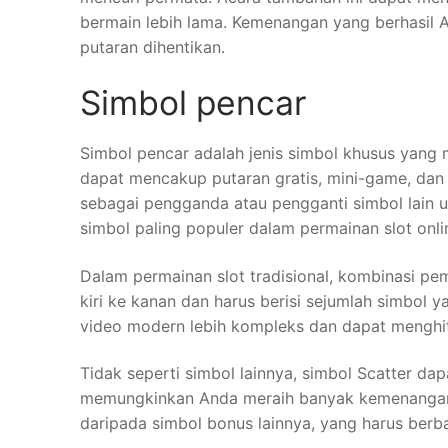
bermain lebih lama. Kemenangan yang berhasil A
putaran dihentikan.
Simbol pencar
Simbol pencar adalah jenis simbol khusus yang mu
dapat mencakup putaran gratis, mini-game, dan p
sebagai pengganda atau pengganti simbol lain
simbol paling populer dalam permainan slot on
Dalam permainan slot tradisional, kombinasi pem
kiri ke kanan dan harus berisi sejumlah simbol
video modern lebih kompleks dan dapat menghit
Tidak seperti simbol lainnya, simbol Scatter d
memungkinkan Anda meraih banyak kemenangan d
daripada simbol bonus lainnya, yang harus ber