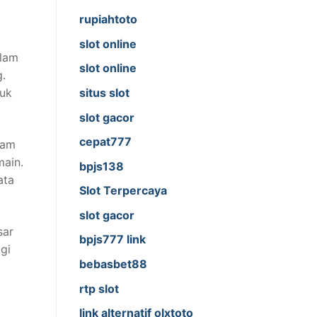
rupiahtoto
slot online
alam
slot online
.
situs slot
tuk
slot gacor
cepat777
lam
main.
bpjs138
ata
Slot Terpercaya
slot gacor
sar
bpjs777 link
gi
bebasbet88
rtp slot
link alternatif olxtoto