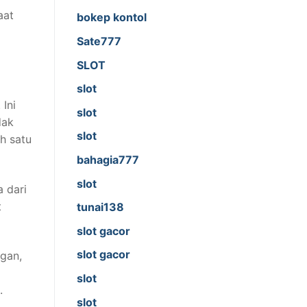
aat
bokep kontol
Sate777
SLOT
slot
 Ini
slot
dak
slot
h satu
bahagia777
slot
a dari
t
tunai138
slot gacor
slot gacor
ngan,
slot
.
slot