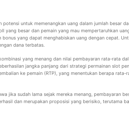
kan potensi untuk memenangkan uang dalam jumlah besar d
roll yang besar dan pemain yang mau mempertaruhkan uang
an bonus yang dapat menghabiskan uang dengan cepat. Un
dengan dana terbatas.
i kombinasi yang menang dan nilai pembayaran rata-rata da
eberhasilan jangka panjang dari strategi permainan slot pe
gembalian ke pemain (RTP), yang menentukan berapa rata-r
ahwa jika sudah lama sejak mereka menang, pembayaran be
berhasil dan merupakan proposisi yang berisiko, terutama ba