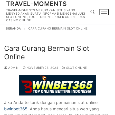
TRAVEL-MOMENTS
Lompat
ke
TRAVEL-MOMENTS MERUPAKAN SITUS YANG
MENYEDIAKAN SUATU INFORMASI MENGENAI JUDI
konten
SLOT ONLINE, TOGEL ONLINE, POKER ONLINE, DAN
CASINO ONLINE
BERANDA
CARA CURANG BERMAIN SLOT ONLINE
Cari:
Cara Curang Bermain Slot
Online
ADMIN
NOVEMBER 26, 2024
SLOT ONLINE
Jika Anda tertarik dengan permainan slot online
bwinbet365
, Anda harus mencari situs web yang