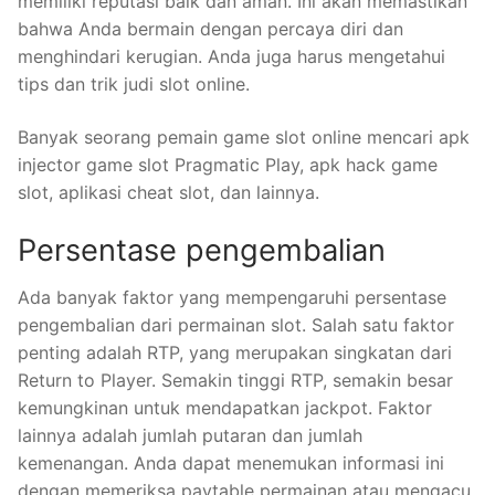
memiliki reputasi baik dan aman. Ini akan memastikan
bahwa Anda bermain dengan percaya diri dan
menghindari kerugian. Anda juga harus mengetahui
tips dan trik judi slot online.
Banyak seorang pemain game slot online mencari apk
injector game slot Pragmatic Play, apk hack game
slot, aplikasi cheat slot, dan lainnya.
Persentase pengembalian
Ada banyak faktor yang mempengaruhi persentase
pengembalian dari permainan slot. Salah satu faktor
penting adalah RTP, yang merupakan singkatan dari
Return to Player. Semakin tinggi RTP, semakin besar
kemungkinan untuk mendapatkan jackpot. Faktor
lainnya adalah jumlah putaran dan jumlah
kemenangan. Anda dapat menemukan informasi ini
dengan memeriksa paytable permainan atau mengacu