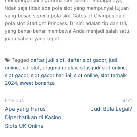
mempengaruhi algoritma slot sendiri. Sebagai nya,
tidak saja tidak ada pola slot yang mempunyai tujuan
yang besar, seperti pola slot Gates of Olympus dan
pola slot Starlight Princess. Di sini adalah tip dan trik
yang benar-benar membawa Anda menjadi salah satu
juara saham yang tepat.
Tagged
daftar judi slot
,
daftar slot gacor
,
judi
online
,
judi slot
,
pragmatic play
,
situs judi slot online
,
slot gacor
,
slot gacor hari ini
,
slot online
,
slot terbaik
2024
,
sweet bonanza
Navigasi
PREVIOUS
NEXT
pos
Previous
Next
Apa yang Harus
Judi Bola Legal?
post:
post:
Diperhatikan di Kasino
Slots UK Online