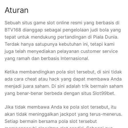
Aturan
Sebuah situs game slot online resmi yang berbasis di
BTV168 dianggap sebagai pengelolaan judi bola yang
tepat untuk mendukung pertandingan di Piala Dunia.
Terdak hanya satupunya kebutuhan ini, tetapi kami
juga telah menyediakan pelayanan customer service
yang ramah dan berbasis Internasional.
Ketika membandingkan pola slot tersebut, di sini tidak
ada cara cheat atau hack yang dapat membawa Anda
menjadi juara saham. Di sini adalah trik bermain saham
yang benar-benar berbeda dengan situs Slot99bet.
Jika tidak membawa Anda ke pola slot tersebut, itu
akan tidak meninggalkan jackpot yang terus-menerus.
Setiap bermain bersama pola slot tersebut