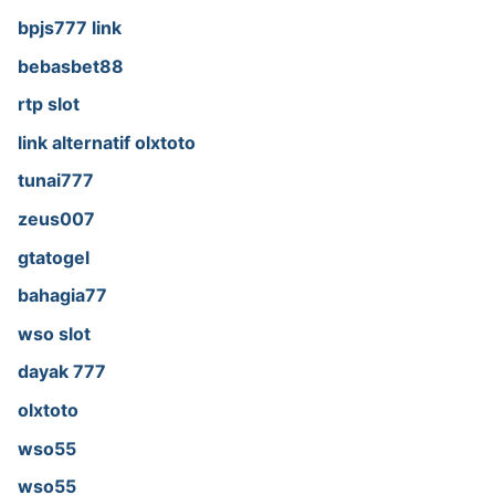
bpjs777 link
bebasbet88
rtp slot
link alternatif olxtoto
tunai777
zeus007
gtatogel
bahagia77
wso slot
dayak 777
olxtoto
wso55
wso55