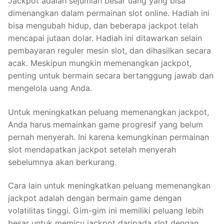
Jackpot adalah sejumlah besar uang yang bisa
dimenangkan dalam permainan slot online. Hadiah ini
bisa mengubah hidup, dan beberapa jackpot telah
mencapai jutaan dolar. Hadiah ini ditawarkan selain
pembayaran reguler mesin slot, dan dihasilkan secara
acak. Meskipun mungkin memenangkan jackpot,
penting untuk bermain secara bertanggung jawab dan
mengelola uang Anda.
Untuk meningkatkan peluang memenangkan jackpot,
Anda harus memainkan game progresif yang belum
pernah menyerah. Ini karena kemungkinan permainan
slot mendapatkan jackpot setelah menyerah
sebelumnya akan berkurang.
Cara lain untuk meningkatkan peluang memenangkan
jackpot adalah dengan bermain game dengan
volatilitas tinggi. Gim-gim ini memiliki peluang lebih
besar untuk memicu jackpot daripada slot dengan