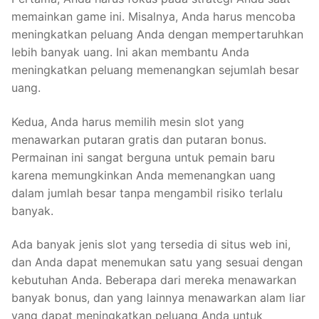
memainkan game ini. Misalnya, Anda harus mencoba
meningkatkan peluang Anda dengan mempertaruhkan
lebih banyak uang. Ini akan membantu Anda
meningkatkan peluang memenangkan sejumlah besar
uang.
Kedua, Anda harus memilih mesin slot yang
menawarkan putaran gratis dan putaran bonus.
Permainan ini sangat berguna untuk pemain baru
karena memungkinkan Anda memenangkan uang
dalam jumlah besar tanpa mengambil risiko terlalu
banyak.
Ada banyak jenis slot yang tersedia di situs web ini,
dan Anda dapat menemukan satu yang sesuai dengan
kebutuhan Anda. Beberapa dari mereka menawarkan
banyak bonus, dan yang lainnya menawarkan alam liar
yang dapat meningkatkan peluang Anda untuk