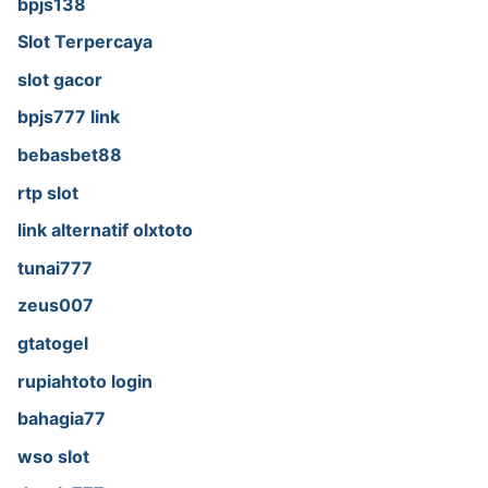
bpjs138
Slot Terpercaya
slot gacor
bpjs777 link
bebasbet88
rtp slot
link alternatif olxtoto
tunai777
zeus007
gtatogel
rupiahtoto login
bahagia77
wso slot