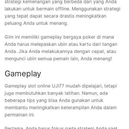
strategi kemenangan yang berbeda dari yang Anda
lakukan untuk bermain offline. Menggunakan strategi
yang tepat dapat secara drastis meningkatkan
peluang Anda untuk menang.
Gim ini memiliki gameplay bergaya poker di mana
Anda harus melepaskan ubin atau kartu dari tangan
Anda. Jika Anda melakukannya dengan cepat, atau
mengunci ubin semua pemain lain, Anda menang!
Gameplay
Gameplay slot online UJI77 mudah dipelajari, tetapi
juga membutuhkan banyak latihan. Namun, ada
beberapa tips yang bisa Anda gunakan untuk
membantu meningkatkan keterampilan Anda dalam
permainan ini.
Pertama, Anda harus fokus pada strategi Anda saat