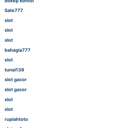
bokep kontol
Sate777
slot
slot
slot
bahagia777
slot
tunai138
slot gacor
slot gacor
slot
slot
rupiahtoto