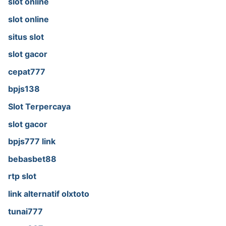
slot online
slot online
situs slot
slot gacor
cepat777
bpjs138
Slot Terpercaya
slot gacor
bpjs777 link
bebasbet88
rtp slot
link alternatif olxtoto
tunai777