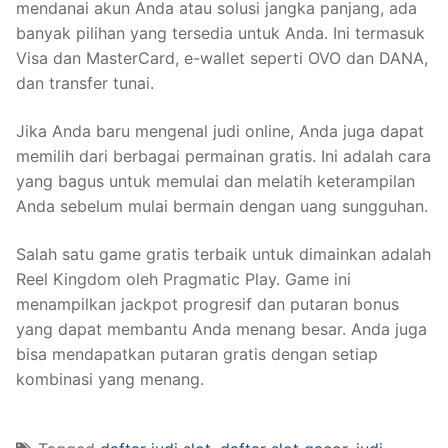
mendanai akun Anda atau solusi jangka panjang, ada
banyak pilihan yang tersedia untuk Anda. Ini termasuk
Visa dan MasterCard, e-wallet seperti OVO dan DANA,
dan transfer tunai.
Jika Anda baru mengenal judi online, Anda juga dapat
memilih dari berbagai permainan gratis. Ini adalah cara
yang bagus untuk memulai dan melatih keterampilan
Anda sebelum mulai bermain dengan uang sungguhan.
Salah satu game gratis terbaik untuk dimainkan adalah
Reel Kingdom oleh Pragmatic Play. Game ini
menampilkan jackpot progresif dan putaran bonus
yang dapat membantu Anda menang besar. Anda juga
bisa mendapatkan putaran gratis dengan setiap
kombinasi yang menang.