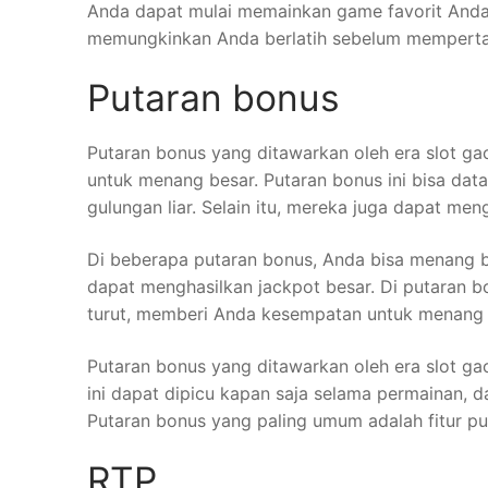
Anda dapat mulai memainkan game favorit Anda
memungkinkan Anda berlatih sebelum memperta
Putaran bonus
Putaran bonus yang ditawarkan oleh era slot g
untuk menang besar. Putaran bonus ini bisa dat
gulungan liar. Selain itu, mereka juga dapat me
Di beberapa putaran bonus, Anda bisa menang be
dapat menghasilkan jackpot besar. Di putaran 
turut, memberi Anda kesempatan untuk menang l
Putaran bonus yang ditawarkan oleh era slot gac
ini dapat dipicu kapan saja selama permainan, 
Putaran bonus yang paling umum adalah fitur pu
RTP