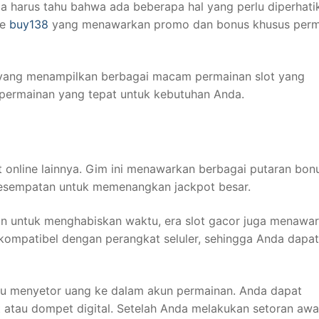
da harus tahu bahwa ada beberapa hal yang perlu diperhati
ne
buy138
yang menawarkan promo dan bonus khusus perm
us yang menampilkan berbagai macam permainan slot yang
 permainan yang tepat untuk kebutuhan Anda.
 online lainnya. Gim ini menawarkan berbagai putaran bon
a kesempatan untuk memenangkan jackpot besar.
an untuk menghabiskan waktu, era slot gacor juga menawa
ga kompatibel dengan perangkat seluler, sehingga Anda dapat
lu menyetor uang ke dalam akun permainan. Anda dapat
atau dompet digital. Setelah Anda melakukan setoran awal