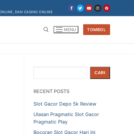
ONLINE, DAN CASINO ONLINE
TOMBOL
MENU
Cari
CARI
RECENT POSTS
Slot Gacor Depo 5k Review
Ulasan Pragmatic Slot Gacor
Pragmatic Play
Bocoran Slot Gacor Hari Ini