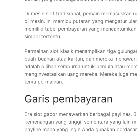
Di mesin slot tradisional, pemain memasukkan u
di mesin. Ini memicu putaran yang mengatur ul
memiliki tabel pembayaran yang mencantumkan 
simbol tertentu.
Permainan slot klasik menampilkan tiga gulungan
buah-buahan atau kartun, dan mereka menawark
adalah pilihan sempurna untuk pemula atau mer
menginvestasikan uang mereka. Mereka juga me
tema permainan.
Garis pembayaran
Era slot gacor menawarkan berbagai paylines. B
kemenangan yang tinggi, sementara yang lain 
payline mana yang ingin Anda gunakan berdasa