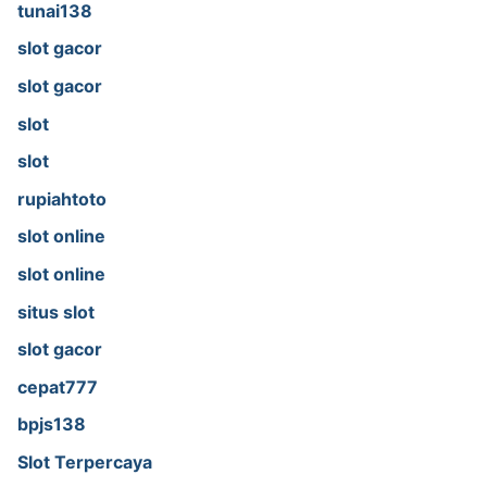
tunai138
slot gacor
slot gacor
slot
slot
rupiahtoto
slot online
slot online
situs slot
slot gacor
cepat777
bpjs138
Slot Terpercaya