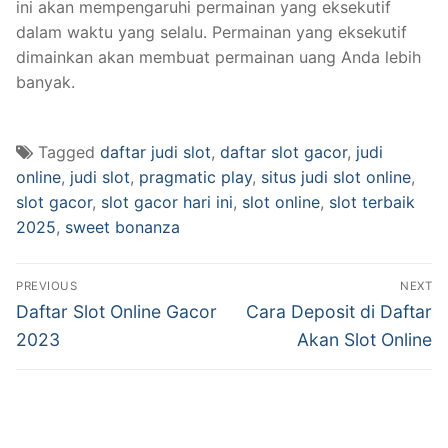
ini akan mempengaruhi permainan yang eksekutif
dalam waktu yang selalu. Permainan yang eksekutif
dimainkan akan membuat permainan uang Anda lebih
banyak.
Tagged
daftar judi slot
,
daftar slot gacor
,
judi
online
,
judi slot
,
pragmatic play
,
situs judi slot online
,
slot gacor
,
slot gacor hari ini
,
slot online
,
slot terbaik
2025
,
sweet bonanza
Navigasi
PREVIOUS
NEXT
pos
Previous
Next
Daftar Slot Online Gacor
Cara Deposit di Daftar
post:
post:
2023
Akan Slot Online