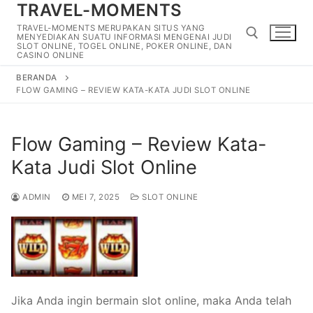
TRAVEL-MOMENTS
Lompat
ke
TRAVEL-MOMENTS MERUPAKAN SITUS YANG
MENYEDIAKAN SUATU INFORMASI MENGENAI JUDI
konten
SLOT ONLINE, TOGEL ONLINE, POKER ONLINE, DAN
CASINO ONLINE
BERANDA
Cari:
FLOW GAMING – REVIEW KATA-KATA JUDI SLOT ONLINE
Flow Gaming – Review Kata-
Kata Judi Slot Online
ADMIN
MEI 7, 2025
SLOT ONLINE
Jika Anda ingin bermain slot online, maka Anda telah