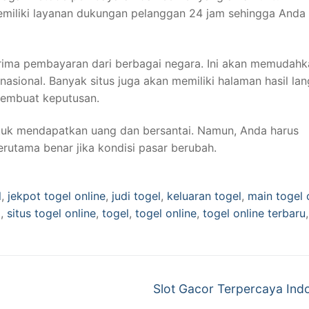
emiliki layanan dukungan pelanggan 24 jam sehingga Anda
erima pembayaran dari berbagai negara. Ini akan memudahk
asional. Banyak situs juga akan memiliki halaman hasil la
embuat keputusan.
tuk mendapatkan uang dan bersantai. Namun, Anda harus
erutama benar jika kondisi pasar berubah.
l
,
jekpot togel online
,
judi togel
,
keluaran togel
,
main togel 
l
,
situs togel online
,
togel
,
togel online
,
togel online terbaru
Next
Slot Gacor Terpercaya Ind
post: