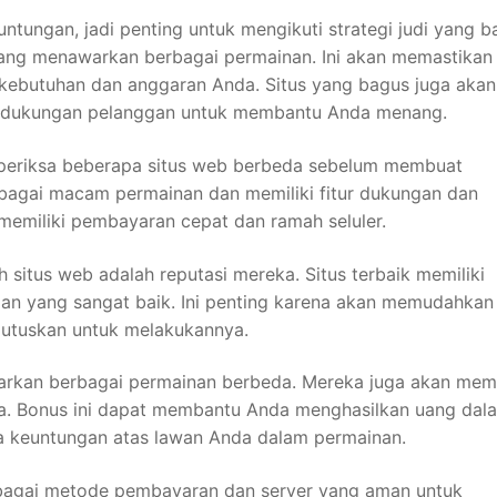
tungan, jadi penting untuk mengikuti strategi judi yang bai
yang menawarkan berbagai permainan. Ini akan memastikan
kebutuhan dan anggaran Anda. Situs yang bagus juga akan
ta dukungan pelanggan untuk membantu Anda menang.
a periksa beberapa situs web berbeda sebelum membuat
rbagai macam permainan dan memiliki fitur dukungan dan
memiliki pembayaran cepat dan ramah seluler.
 situs web adalah reputasi mereka. Situs terbaik memiliki
gan yang sangat baik. Ini penting karena akan memudahka
utuskan untuk melakukannya.
arkan berbagai permainan berbeda. Mereka juga akan memi
a. Bonus ini dapat membantu Anda menghasilkan uang dal
 keuntungan atas lawan Anda dalam permainan.
 berbagai metode pembayaran dan server yang aman untuk