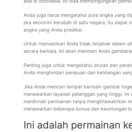
ada di Indonesia. Ini bisa membingungkan pemai
Anda juga harus mengetahui pola angka yang dip
jika ekonomi berubah di satu negara, itu dapa
angka yang Anda prediksi.
Untuk memastikan Anda tidak terjebak dalam sit
secara berkala. Ini akan memberi Anda gambar
Penting juga untuk mengetahui aturan dan pera
Anda menghindari penipuan dan kehilangan uan
Jika Anda mencari tempat bermain gambar togel 
menawarkan layanan pelanggan yang tinggi. In
menikmati permainan tanpa mengkhawatirkan mas
menawarkan beberapa bonus dan keuntungan ba
Ini adalah permainan k