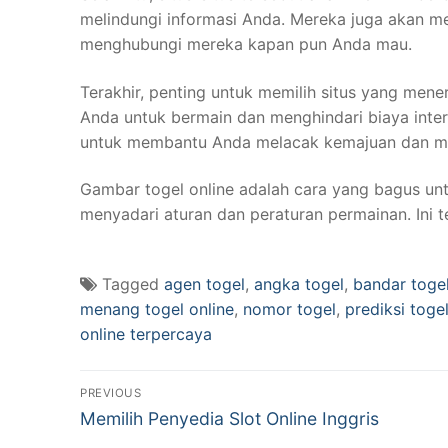
melindungi informasi Anda. Mereka juga akan m
menghubungi mereka kapan pun Anda mau.
Terakhir, penting untuk memilih situs yang men
Anda untuk bermain dan menghindari biaya intern
untuk membantu Anda melacak kemajuan dan m
Gambar togel online adalah cara yang bagus un
menyadari aturan dan peraturan permainan. Ini t
Tagged
agen togel
,
angka togel
,
bandar toge
menang togel online
,
nomor togel
,
prediksi toge
online terpercaya
Navigasi
PREVIOUS
Previous
pos
Memilih Penyedia Slot Online Inggris
post: