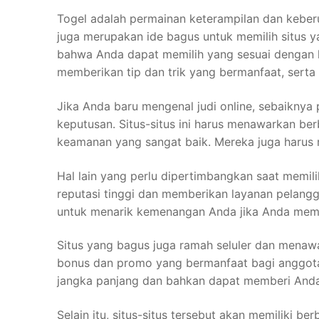
Togel adalah permainan keterampilan dan keberun
juga merupakan ide bagus untuk memilih situs 
bahwa Anda dapat memilih yang sesuai dengan 
memberikan tip dan trik yang bermanfaat, ser
Jika Anda baru mengenal judi online, sebaikny
keputusan. Situs-situs ini harus menawarkan be
keamanan yang sangat baik. Mereka juga harus 
Hal lain yang perlu dipertimbangkan saat memilih
reputasi tinggi dan memberikan layanan pelang
untuk menarik kemenangan Anda jika Anda mem
Situs yang bagus juga ramah seluler dan menaw
bonus dan promo yang bermanfaat bagi anggot
jangka panjang dan bahkan dapat memberi Anda
Selain itu, situs-situs tersebut akan memiliki