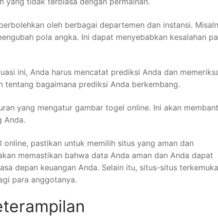
n yang tidak terbiasa dengan permainan.
erbolehkan oleh berbagai departemen dan instansi. Misaln
t mengubah pola angka. Ini dapat menyebabkan kesalahan p
uasi ini, Anda harus mencatat prediksi Anda dan memeriks
an tentang bagaimana prediksi Anda berkembang.
turan yang mengatur gambar togel online. Ini akan memban
g Anda.
online, pastikan untuk memilih situs yang aman dan
i akan memastikan bahwa data Anda aman dan Anda dapat
a depan keuangan Anda. Selain itu, situs-situs terkemuk
gi para anggotanya.
eterampilan