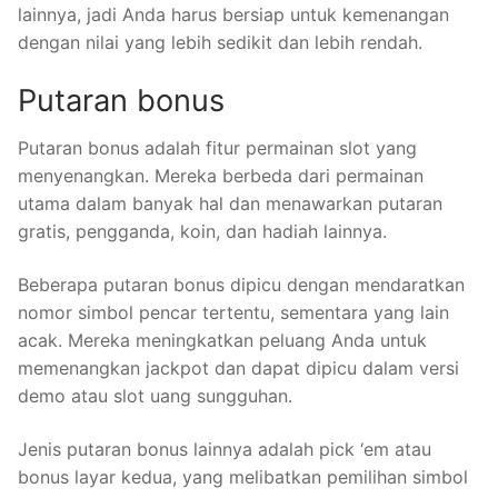
lainnya, jadi Anda harus bersiap untuk kemenangan
dengan nilai yang lebih sedikit dan lebih rendah.
Putaran bonus
Putaran bonus adalah fitur permainan slot yang
menyenangkan. Mereka berbeda dari permainan
utama dalam banyak hal dan menawarkan putaran
gratis, pengganda, koin, dan hadiah lainnya.
Beberapa putaran bonus dipicu dengan mendaratkan
nomor simbol pencar tertentu, sementara yang lain
acak. Mereka meningkatkan peluang Anda untuk
memenangkan jackpot dan dapat dipicu dalam versi
demo atau slot uang sungguhan.
Jenis putaran bonus lainnya adalah pick ‘em atau
bonus layar kedua, yang melibatkan pemilihan simbol