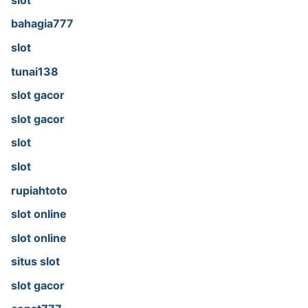
bahagia777
slot
tunai138
slot gacor
slot gacor
slot
slot
rupiahtoto
slot online
slot online
situs slot
slot gacor