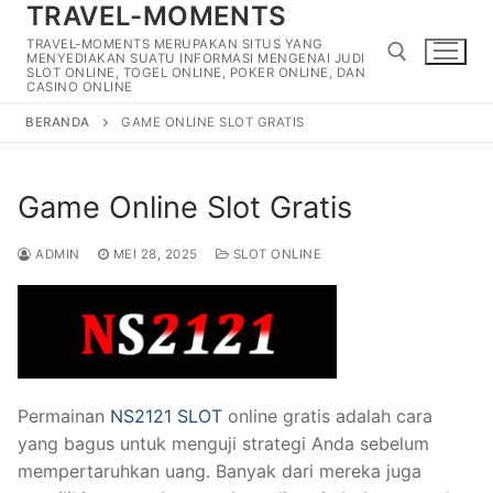
TRAVEL-MOMENTS
Lompat
ke
TRAVEL-MOMENTS MERUPAKAN SITUS YANG
MENYEDIAKAN SUATU INFORMASI MENGENAI JUDI
konten
SLOT ONLINE, TOGEL ONLINE, POKER ONLINE, DAN
CASINO ONLINE
BERANDA
GAME ONLINE SLOT GRATIS
Cari:
Game Online Slot Gratis
ADMIN
MEI 28, 2025
SLOT ONLINE
Permainan
NS2121 SLOT
online gratis adalah cara
yang bagus untuk menguji strategi Anda sebelum
mempertaruhkan uang. Banyak dari mereka juga