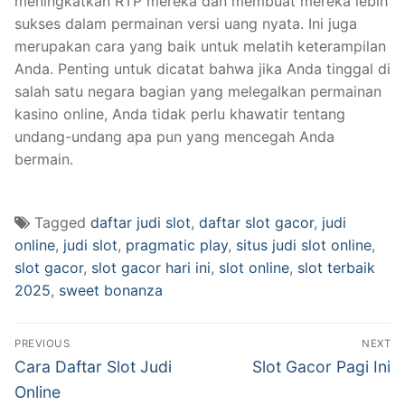
meningkatkan RTP mereka dan membuat mereka lebih
sukses dalam permainan versi uang nyata. Ini juga
merupakan cara yang baik untuk melatih keterampilan
Anda. Penting untuk dicatat bahwa jika Anda tinggal di
salah satu negara bagian yang melegalkan permainan
kasino online, Anda tidak perlu khawatir tentang
undang-undang apa pun yang mencegah Anda
bermain.
Tagged
daftar judi slot
,
daftar slot gacor
,
judi
online
,
judi slot
,
pragmatic play
,
situs judi slot online
,
slot gacor
,
slot gacor hari ini
,
slot online
,
slot terbaik
2025
,
sweet bonanza
Navigasi
PREVIOUS
NEXT
pos
Previous
Next
Cara Daftar Slot Judi
Slot Gacor Pagi Ini
post:
post:
Online