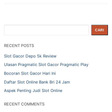
Cari
CARI
RECENT POSTS
Slot Gacor Depo 5k Review
Ulasan Pragmatic Slot Gacor Pragmatic Play
Bocoran Slot Gacor Hari Ini
Daftar Slot Online Bank Bri 24 Jam
Aspek Penting Judi Slot Online
RECENT COMMENTS