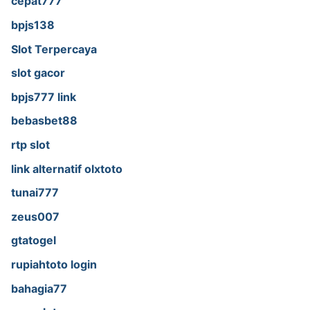
cepat777
bpjs138
Slot Terpercaya
slot gacor
bpjs777 link
bebasbet88
rtp slot
link alternatif olxtoto
tunai777
zeus007
gtatogel
rupiahtoto login
bahagia77