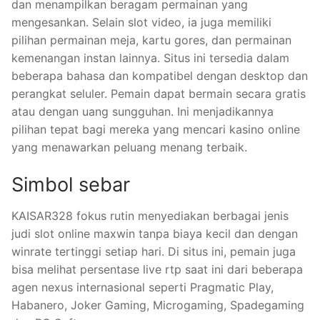
dan menampilkan beragam permainan yang
mengesankan. Selain slot video, ia juga memiliki
pilihan permainan meja, kartu gores, dan permainan
kemenangan instan lainnya. Situs ini tersedia dalam
beberapa bahasa dan kompatibel dengan desktop dan
perangkat seluler. Pemain dapat bermain secara gratis
atau dengan uang sungguhan. Ini menjadikannya
pilihan tepat bagi mereka yang mencari kasino online
yang menawarkan peluang menang terbaik.
Simbol sebar
KAISAR328 fokus rutin menyediakan berbagai jenis
judi slot online maxwin tanpa biaya kecil dan dengan
winrate tertinggi setiap hari. Di situs ini, pemain juga
bisa melihat persentase live rtp saat ini dari beberapa
agen nexus internasional seperti Pragmatic Play,
Habanero, Joker Gaming, Microgaming, Spadegaming