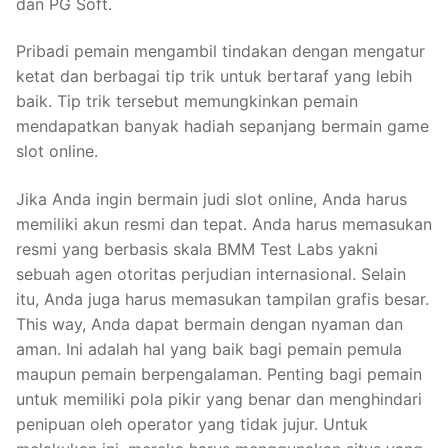
dan PG Soft.
Pribadi pemain mengambil tindakan dengan mengatur
ketat dan berbagai tip trik untuk bertaraf yang lebih
baik. Tip trik tersebut memungkinkan pemain
mendapatkan banyak hadiah sepanjang bermain game
slot online.
Jika Anda ingin bermain judi slot online, Anda harus
memiliki akun resmi dan tepat. Anda harus memasukan
resmi yang berbasis skala BMM Test Labs yakni
sebuah agen otoritas perjudian internasional. Selain
itu, Anda juga harus memasukan tampilan grafis besar.
This way, Anda dapat bermain dengan nyaman dan
aman. Ini adalah hal yang baik bagi pemain pemula
maupun pemain berpengalaman. Penting bagi pemain
untuk memiliki pola pikir yang benar dan menghindari
penipuan oleh operator yang tidak jujur. Untuk