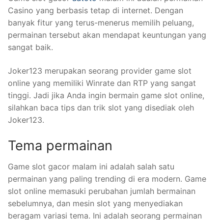
Casino yang berbasis tetap di internet. Dengan
banyak fitur yang terus-menerus memilih peluang,
permainan tersebut akan mendapat keuntungan yang
sangat baik.
Joker123 merupakan seorang provider game slot
online yang memiliki Winrate dan RTP yang sangat
tinggi. Jadi jika Anda ingin bermain game slot online,
silahkan baca tips dan trik slot yang disediak oleh
Joker123.
Tema permainan
Game slot gacor malam ini adalah salah satu
permainan yang paling trending di era modern. Game
slot online memasuki perubahan jumlah bermainan
sebelumnya, dan mesin slot yang menyediakan
beragam variasi tema. Ini adalah seorang permainan