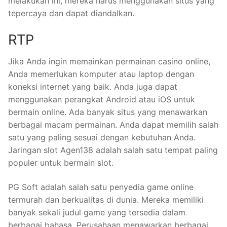
melakukan ini, mereka harus menggunakan situs yang
tepercaya dan dapat diandalkan.
RTP
Jika Anda ingin memainkan permainan casino online,
Anda memerlukan komputer atau laptop dengan
koneksi internet yang baik. Anda juga dapat
menggunakan perangkat Android atau iOS untuk
bermain online. Ada banyak situs yang menawarkan
berbagai macam permainan. Anda dapat memilih salah
satu yang paling sesuai dengan kebutuhan Anda.
Jaringan slot Agen138 adalah salah satu tempat paling
populer untuk bermain slot.
PG Soft adalah salah satu penyedia game online
termurah dan berkualitas di dunia. Mereka memiliki
banyak sekali judul game yang tersedia dalam
berbagai bahasa. Perusahaan menawarkan berbagai