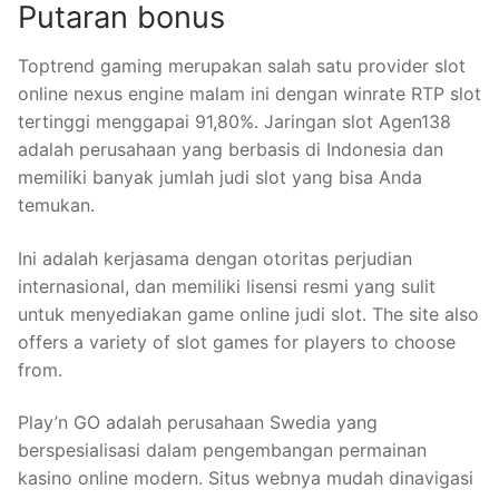
Putaran bonus
Toptrend gaming merupakan salah satu provider slot
online nexus engine malam ini dengan winrate RTP slot
tertinggi menggapai 91,80%. Jaringan slot Agen138
adalah perusahaan yang berbasis di Indonesia dan
memiliki banyak jumlah judi slot yang bisa Anda
temukan.
Ini adalah kerjasama dengan otoritas perjudian
internasional, dan memiliki lisensi resmi yang sulit
untuk menyediakan game online judi slot. The site also
offers a variety of slot games for players to choose
from.
Play’n GO adalah perusahaan Swedia yang
berspesialisasi dalam pengembangan permainan
kasino online modern. Situs webnya mudah dinavigasi