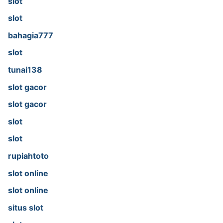
slot
slot
bahagia777
slot
tunai138
slot gacor
slot gacor
slot
slot
rupiahtoto
slot online
slot online
situs slot