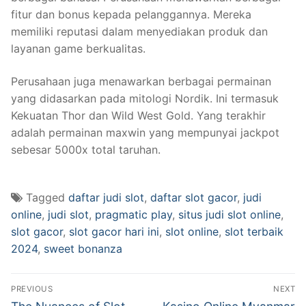
fitur dan bonus kepada pelanggannya. Mereka
memiliki reputasi dalam menyediakan produk dan
layanan game berkualitas.
Perusahaan juga menawarkan berbagai permainan
yang didasarkan pada mitologi Nordik. Ini termasuk
Kekuatan Thor dan Wild West Gold. Yang terakhir
adalah permainan maxwin yang mempunyai jackpot
sebesar 5000x total taruhan.
Tagged
daftar judi slot
,
daftar slot gacor
,
judi
online
,
judi slot
,
pragmatic play
,
situs judi slot online
,
slot gacor
,
slot gacor hari ini
,
slot online
,
slot terbaik
2024
,
sweet bonanza
Navigasi
PREVIOUS
NEXT
Previous
Next