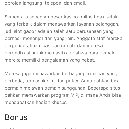
obrolan langsung, telepon, dan email.
Sementara sebagian besar kasino online tidak selalu
yang terbaik dalam menawarkan layanan pelanggan,
judi slot gacor adalah salah satu perusahaan yang
berhasil menonjol dari yang lain. Anggota staf mereka
berpengetahuan luas dan ramah, dan mereka
berdedikasi untuk memastikan bahwa para pemain
mereka memiliki pengalaman yang hebat.
Mereka juga menawarkan berbagai permainan yang
berbeda, termasuk slot dan poker. Anda bahkan bisa
bermain melawan pemain sungguhan! Beberapa situs
bahkan menawarkan program VIP, di mana Anda bisa
mendapatkan hadiah khusus.
Bonus