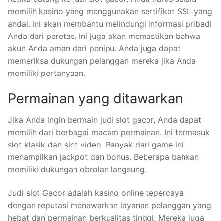
memilih kasino yang menggunakan sertifikat SSL yang
andal. Ini akan membantu melindungi informasi pribadi
Anda dari peretas. Ini juga akan memastikan bahwa
akun Anda aman dari penipu. Anda juga dapat
memeriksa dukungan pelanggan mereka jika Anda
memiliki pertanyaan.
Permainan yang ditawarkan
Jika Anda ingin bermain judi slot gacor, Anda dapat
memilih dari berbagai macam permainan. Ini termasuk
slot klasik dan slot video. Banyak dari game ini
menampilkan jackpot dan bonus. Beberapa bahkan
memiliki dukungan obrolan langsung.
Judi slot Gacor adalah kasino online tepercaya
dengan reputasi menawarkan layanan pelanggan yang
hebat dan permainan berkualitas tinggi. Mereka juga