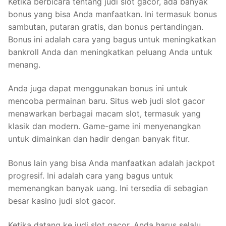
Ketika berbicara tentang judi slot gacor, ada banyak
bonus yang bisa Anda manfaatkan. Ini termasuk bonus
sambutan, putaran gratis, dan bonus pertandingan.
Bonus ini adalah cara yang bagus untuk meningkatkan
bankroll Anda dan meningkatkan peluang Anda untuk
menang.
Anda juga dapat menggunakan bonus ini untuk
mencoba permainan baru. Situs web judi slot gacor
menawarkan berbagai macam slot, termasuk yang
klasik dan modern. Game-game ini menyenangkan
untuk dimainkan dan hadir dengan banyak fitur.
Bonus lain yang bisa Anda manfaatkan adalah jackpot
progresif. Ini adalah cara yang bagus untuk
memenangkan banyak uang. Ini tersedia di sebagian
besar kasino judi slot gacor.
Ketika datang ke judi slot gacor, Anda harus selalu