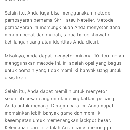
Selain itu, Anda juga bisa menggunakan metode
pembayaran bernama Skrill atau Neteller. Metode
pembayaran ini memungkinkan Anda menyetor dana
dengan cepat dan mudah, tanpa harus khawatir
kehilangan uang atau identitas Anda dicuri.
Misalnya, Anda dapat menyetor minimal 10 ribu rupiah
menggunakan metode ini. Ini adalah opsi yang bagus
untuk pemain yang tidak memiliki banyak uang untuk
disisihkan.
Selain itu, Anda dapat memilih untuk menyetor
sejumlah besar uang untuk meningkatkan peluang
Anda untuk menang. Dengan cara ini, Anda dapat
memainkan lebih banyak game dan memiliki
kesempatan untuk memenangkan jackpot besar.
Kelemahan dari ini adalah Anda harus menunggu