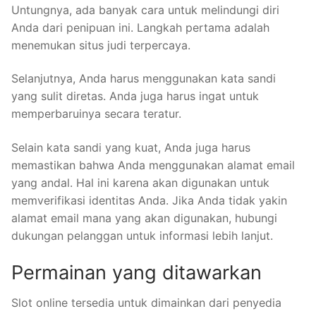
Untungnya, ada banyak cara untuk melindungi diri
Anda dari penipuan ini. Langkah pertama adalah
menemukan situs judi terpercaya.
Selanjutnya, Anda harus menggunakan kata sandi
yang sulit diretas. Anda juga harus ingat untuk
memperbaruinya secara teratur.
Selain kata sandi yang kuat, Anda juga harus
memastikan bahwa Anda menggunakan alamat email
yang andal. Hal ini karena akan digunakan untuk
memverifikasi identitas Anda. Jika Anda tidak yakin
alamat email mana yang akan digunakan, hubungi
dukungan pelanggan untuk informasi lebih lanjut.
Permainan yang ditawarkan
Slot online tersedia untuk dimainkan dari penyedia