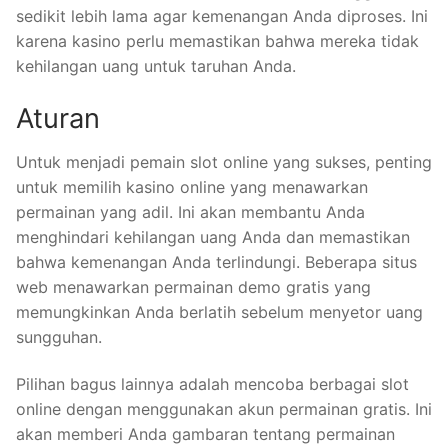
sedikit lebih lama agar kemenangan Anda diproses. Ini
karena kasino perlu memastikan bahwa mereka tidak
kehilangan uang untuk taruhan Anda.
Aturan
Untuk menjadi pemain slot online yang sukses, penting
untuk memilih kasino online yang menawarkan
permainan yang adil. Ini akan membantu Anda
menghindari kehilangan uang Anda dan memastikan
bahwa kemenangan Anda terlindungi. Beberapa situs
web menawarkan permainan demo gratis yang
memungkinkan Anda berlatih sebelum menyetor uang
sungguhan.
Pilihan bagus lainnya adalah mencoba berbagai slot
online dengan menggunakan akun permainan gratis. Ini
akan memberi Anda gambaran tentang permainan