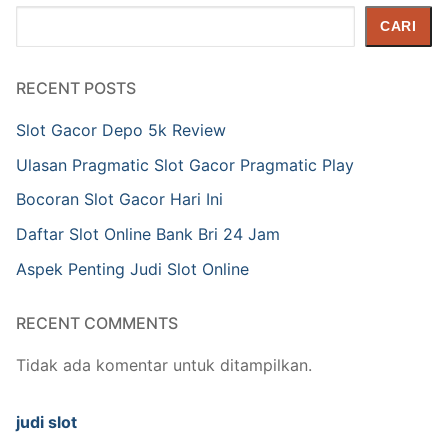
Cari
CARI
RECENT POSTS
Slot Gacor Depo 5k Review
Ulasan Pragmatic Slot Gacor Pragmatic Play
Bocoran Slot Gacor Hari Ini
Daftar Slot Online Bank Bri 24 Jam
Aspek Penting Judi Slot Online
RECENT COMMENTS
Tidak ada komentar untuk ditampilkan.
judi slot