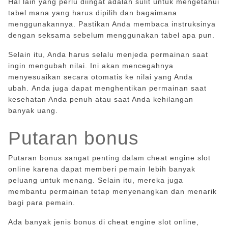
Hal lain yang perlu diingat adalah sulit untuk mengetahui
tabel mana yang harus dipilih dan bagaimana
menggunakannya. Pastikan Anda membaca instruksinya
dengan seksama sebelum menggunakan tabel apa pun.
Selain itu, Anda harus selalu menjeda permainan saat
ingin mengubah nilai. Ini akan mencegahnya
menyesuaikan secara otomatis ke nilai yang Anda
ubah. Anda juga dapat menghentikan permainan saat
kesehatan Anda penuh atau saat Anda kehilangan
banyak uang.
Putaran bonus
Putaran bonus sangat penting dalam cheat engine slot
online karena dapat memberi pemain lebih banyak
peluang untuk menang. Selain itu, mereka juga
membantu permainan tetap menyenangkan dan menarik
bagi para pemain.
Ada banyak jenis bonus di cheat engine slot online,