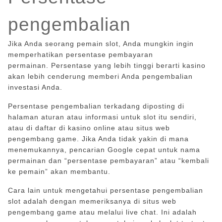
pengembalian
Jika Anda seorang pemain slot, Anda mungkin ingin
memperhatikan persentase pembayaran
permainan. Persentase yang lebih tinggi berarti kasino
akan lebih cenderung memberi Anda pengembalian
investasi Anda.
Persentase pengembalian terkadang diposting di
halaman aturan atau informasi untuk slot itu sendiri,
atau di daftar di kasino online atau situs web
pengembang game. Jika Anda tidak yakin di mana
menemukannya, pencarian Google cepat untuk nama
permainan dan “persentase pembayaran” atau “kembali
ke pemain” akan membantu.
Cara lain untuk mengetahui persentase pengembalian
slot adalah dengan memeriksanya di situs web
pengembang game atau melalui live chat. Ini adalah