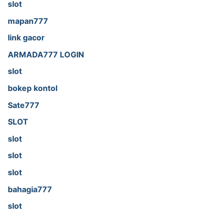
slot
mapan777
link gacor
ARMADA777 LOGIN
slot
bokep kontol
Sate777
SLOT
slot
slot
slot
bahagia777
slot