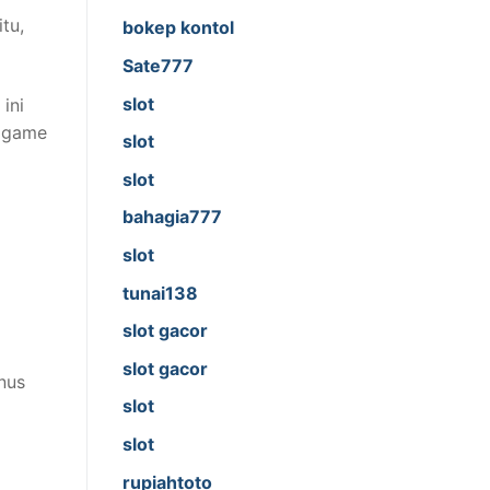
tu,
bokep kontol
Sate777
slot
ini
n game
slot
slot
bahagia777
slot
tunai138
slot gacor
slot gacor
nus
slot
slot
rupiahtoto