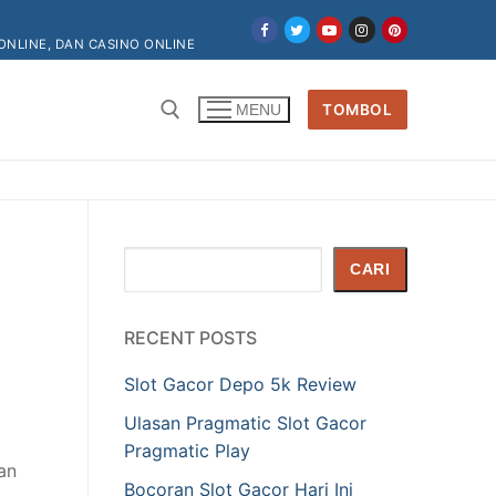
ONLINE, DAN CASINO ONLINE
TOMBOL
MENU
Cari
CARI
RECENT POSTS
Slot Gacor Depo 5k Review
Ulasan Pragmatic Slot Gacor
Pragmatic Play
an
Bocoran Slot Gacor Hari Ini