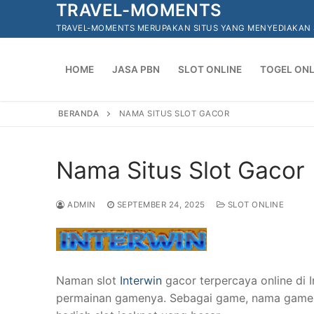
TRAVEL-MOMENTS
Lompat
ke
TRAVEL-MOMENTS MERUPAKAN SITUS YANG MENYEDIAKAN SU
konten
HOME
JASA PBN
SLOT ONLINE
TOGEL ONL
BERANDA
NAMA SITUS SLOT GACOR
Nama Situs Slot Gacor
ADMIN
SEPTEMBER 24, 2025
SLOT ONLINE
Naman slot
Interwin
gacor terpercaya online di I
permainan gamenya. Sebagai game, nama game 