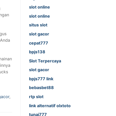
slot online
g
engan
slot online
situs slot
agus
slot gacor
 Anda
cepat777
bpjs138
mainan
Slot Terpercaya
ainnya
slot gacor
ucks
bpjs777 link
bebasbet88
gacor
,
rtp slot
link alternatif olxtoto
tunai777