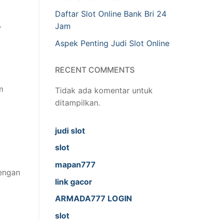
Daftar Slot Online Bank Bri 24
.
Jam
Aspek Penting Judi Slot Online
RECENT COMMENTS
m
Tidak ada komentar untuk
ditampilkan.
judi slot
slot
mapan777
engan
link gacor
ARMADA777 LOGIN
slot