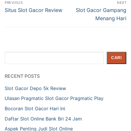
Navigasi
PREVIOUS
NEXT
pos
Previous
Next
Situs Slot Gacor Review
Slot Gacor Gampang
post:
post:
Menang Hari
Cari
CARI
RECENT POSTS
Slot Gacor Depo 5k Review
Ulasan Pragmatic Slot Gacor Pragmatic Play
Bocoran Slot Gacor Hari Ini
Daftar Slot Online Bank Bri 24 Jam
Aspek Penting Judi Slot Online