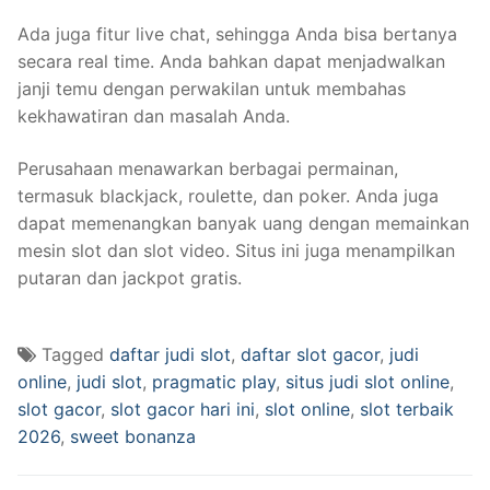
Ada juga fitur live chat, sehingga Anda bisa bertanya
secara real time. Anda bahkan dapat menjadwalkan
janji temu dengan perwakilan untuk membahas
kekhawatiran dan masalah Anda.
Perusahaan menawarkan berbagai permainan,
termasuk blackjack, roulette, dan poker. Anda juga
dapat memenangkan banyak uang dengan memainkan
mesin slot dan slot video. Situs ini juga menampilkan
putaran dan jackpot gratis.
Tagged
daftar judi slot
,
daftar slot gacor
,
judi
online
,
judi slot
,
pragmatic play
,
situs judi slot online
,
slot gacor
,
slot gacor hari ini
,
slot online
,
slot terbaik
2026
,
sweet bonanza