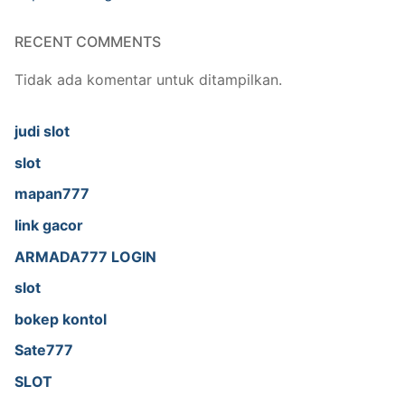
RECENT COMMENTS
Tidak ada komentar untuk ditampilkan.
judi slot
slot
mapan777
link gacor
ARMADA777 LOGIN
slot
bokep kontol
Sate777
SLOT