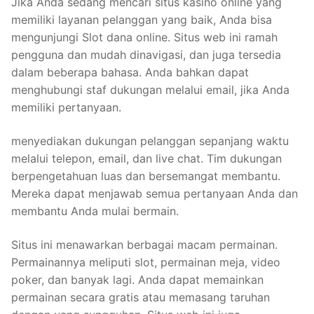
Jika Anda sedang mencari situs kasino online yang
memiliki layanan pelanggan yang baik, Anda bisa
mengunjungi Slot dana online. Situs web ini ramah
pengguna dan mudah dinavigasi, dan juga tersedia
dalam beberapa bahasa. Anda bahkan dapat
menghubungi staf dukungan melalui email, jika Anda
memiliki pertanyaan.
menyediakan dukungan pelanggan sepanjang waktu
melalui telepon, email, dan live chat. Tim dukungan
berpengetahuan luas dan bersemangat membantu.
Mereka dapat menjawab semua pertanyaan Anda dan
membantu Anda mulai bermain.
Situs ini menawarkan berbagai macam permainan.
Permainannya meliputi slot, permainan meja, video
poker, dan banyak lagi. Anda dapat memainkan
permainan secara gratis atau memasang taruhan