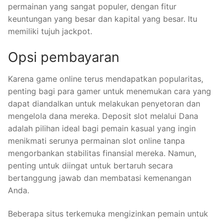
permainan yang sangat populer, dengan fitur
keuntungan yang besar dan kapital yang besar. Itu
memiliki tujuh jackpot.
Opsi pembayaran
Karena game online terus mendapatkan popularitas,
penting bagi para gamer untuk menemukan cara yang
dapat diandalkan untuk melakukan penyetoran dan
mengelola dana mereka. Deposit slot melalui Dana
adalah pilihan ideal bagi pemain kasual yang ingin
menikmati serunya permainan slot online tanpa
mengorbankan stabilitas finansial mereka. Namun,
penting untuk diingat untuk bertaruh secara
bertanggung jawab dan membatasi kemenangan
Anda.
Beberapa situs terkemuka mengizinkan pemain untuk