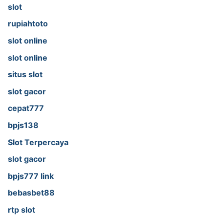
slot
rupiahtoto
slot online
slot online
situs slot
slot gacor
cepat777
bpjs138
Slot Terpercaya
slot gacor
bpjs777 link
bebasbet88
rtp slot