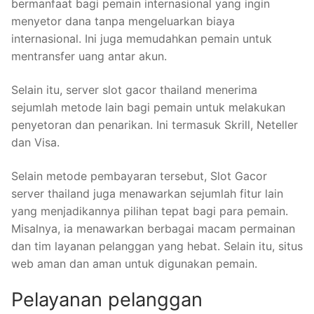
bermanfaat bagi pemain internasional yang ingin
menyetor dana tanpa mengeluarkan biaya
internasional. Ini juga memudahkan pemain untuk
mentransfer uang antar akun.
Selain itu, server slot gacor thailand menerima
sejumlah metode lain bagi pemain untuk melakukan
penyetoran dan penarikan. Ini termasuk Skrill, Neteller
dan Visa.
Selain metode pembayaran tersebut, Slot Gacor
server thailand juga menawarkan sejumlah fitur lain
yang menjadikannya pilihan tepat bagi para pemain.
Misalnya, ia menawarkan berbagai macam permainan
dan tim layanan pelanggan yang hebat. Selain itu, situs
web aman dan aman untuk digunakan pemain.
Pelayanan pelanggan