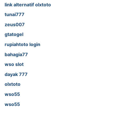
link alternatif olxtoto
tunai777
zeus007
gtatogel
rupiahtoto login
bahagia77
wso slot
dayak 777
olxtoto
wso55
wso55