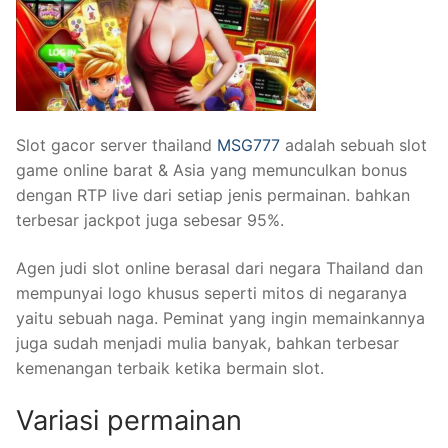
Slot gacor server thailand
MSG777
adalah sebuah slot
game online barat & Asia yang memunculkan bonus
dengan RTP live dari setiap jenis permainan. bahkan
terbesar jackpot juga sebesar 95%.
Agen judi slot online berasal dari negara Thailand dan
mempunyai logo khusus seperti mitos di negaranya
yaitu sebuah naga. Peminat yang ingin memainkannya
juga sudah menjadi mulia banyak, bahkan terbesar
kemenangan terbaik ketika bermain slot.
Variasi permainan