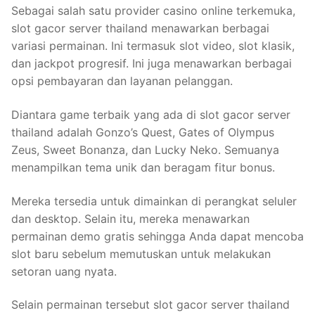
Sebagai salah satu provider casino online terkemuka,
slot gacor server thailand menawarkan berbagai
variasi permainan. Ini termasuk slot video, slot klasik,
dan jackpot progresif. Ini juga menawarkan berbagai
opsi pembayaran dan layanan pelanggan.
Diantara game terbaik yang ada di slot gacor server
thailand adalah Gonzo’s Quest, Gates of Olympus
Zeus, Sweet Bonanza, dan Lucky Neko. Semuanya
menampilkan tema unik dan beragam fitur bonus.
Mereka tersedia untuk dimainkan di perangkat seluler
dan desktop. Selain itu, mereka menawarkan
permainan demo gratis sehingga Anda dapat mencoba
slot baru sebelum memutuskan untuk melakukan
setoran uang nyata.
Selain permainan tersebut slot gacor server thailand