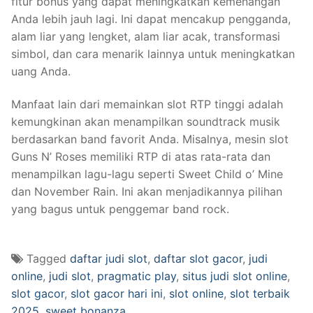
fitur bonus yang dapat meningkatkan kemenangan
Anda lebih jauh lagi. Ini dapat mencakup pengganda,
alam liar yang lengket, alam liar acak, transformasi
simbol, dan cara menarik lainnya untuk meningkatkan
uang Anda.
Manfaat lain dari memainkan slot RTP tinggi adalah
kemungkinan akan menampilkan soundtrack musik
berdasarkan band favorit Anda. Misalnya, mesin slot
Guns N’ Roses memiliki RTP di atas rata-rata dan
menampilkan lagu-lagu seperti Sweet Child o’ Mine
dan November Rain. Ini akan menjadikannya pilihan
yang bagus untuk penggemar band rock.
Tagged
daftar judi slot
,
daftar slot gacor
,
judi
online
,
judi slot
,
pragmatic play
,
situs judi slot online
,
slot gacor
,
slot gacor hari ini
,
slot online
,
slot terbaik
2025
,
sweet bonanza