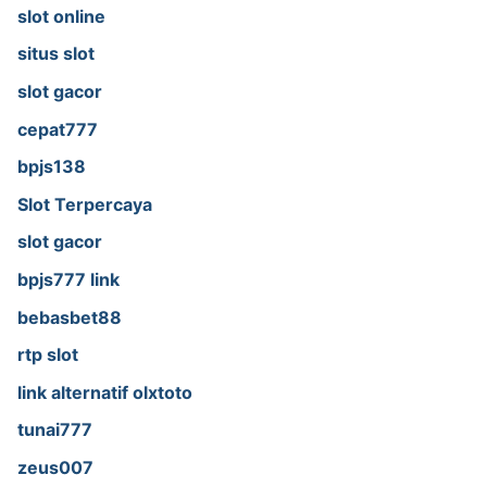
slot online
situs slot
slot gacor
cepat777
bpjs138
Slot Terpercaya
slot gacor
bpjs777 link
bebasbet88
rtp slot
link alternatif olxtoto
tunai777
zeus007