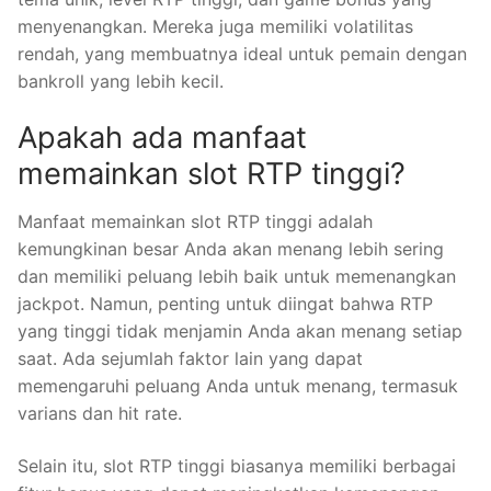
menyenangkan. Mereka juga memiliki volatilitas
rendah, yang membuatnya ideal untuk pemain dengan
bankroll yang lebih kecil.
Apakah ada manfaat
memainkan slot RTP tinggi?
Manfaat memainkan slot RTP tinggi adalah
kemungkinan besar Anda akan menang lebih sering
dan memiliki peluang lebih baik untuk memenangkan
jackpot. Namun, penting untuk diingat bahwa RTP
yang tinggi tidak menjamin Anda akan menang setiap
saat. Ada sejumlah faktor lain yang dapat
memengaruhi peluang Anda untuk menang, termasuk
varians dan hit rate.
Selain itu, slot RTP tinggi biasanya memiliki berbagai