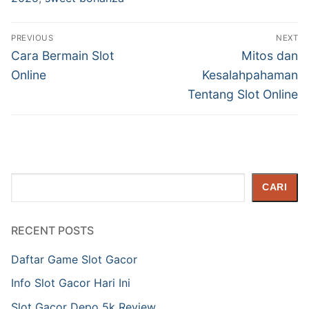
Navigasi
PREVIOUS
NEXT
pos
Previous
Next
Cara Bermain Slot
Mitos dan
post:
post:
Online
Kesalahpahaman
Tentang Slot Online
Cari
CARI
RECENT POSTS
Daftar Game Slot Gacor
Info Slot Gacor Hari Ini
Slot Gacor Depo 5k Review