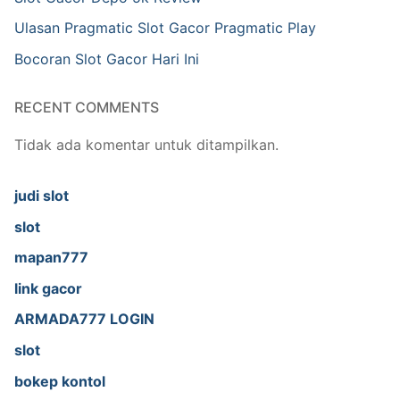
Ulasan Pragmatic Slot Gacor Pragmatic Play
Bocoran Slot Gacor Hari Ini
RECENT COMMENTS
Tidak ada komentar untuk ditampilkan.
judi slot
slot
mapan777
link gacor
ARMADA777 LOGIN
slot
bokep kontol