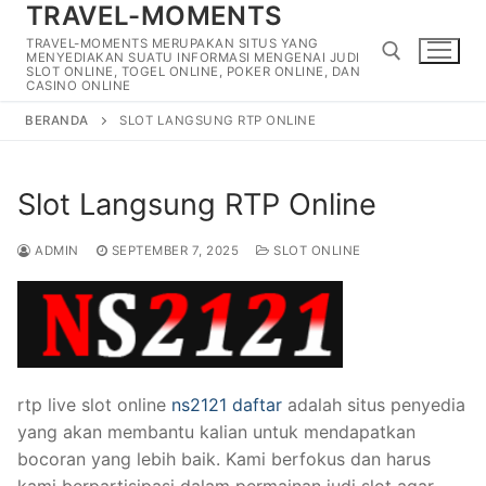
TRAVEL-MOMENTS
Lompat
ke
TRAVEL-MOMENTS MERUPAKAN SITUS YANG
MENYEDIAKAN SUATU INFORMASI MENGENAI JUDI
konten
SLOT ONLINE, TOGEL ONLINE, POKER ONLINE, DAN
CASINO ONLINE
BERANDA
SLOT LANGSUNG RTP ONLINE
Cari:
Slot Langsung RTP Online
ADMIN
SEPTEMBER 7, 2025
SLOT ONLINE
rtp live slot online
ns2121 daftar
adalah situs penyedia
yang akan membantu kalian untuk mendapatkan
bocoran yang lebih baik. Kami berfokus dan harus