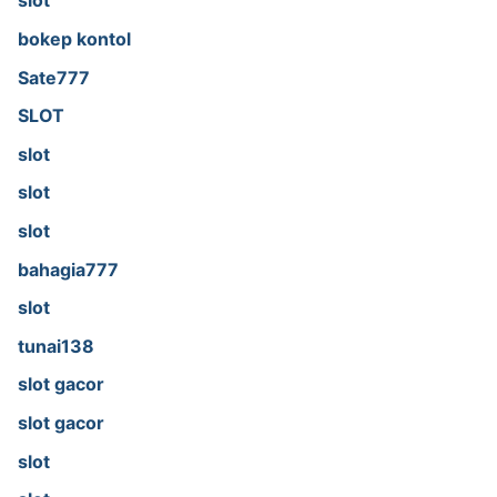
slot
bokep kontol
Sate777
SLOT
slot
slot
slot
bahagia777
slot
tunai138
slot gacor
slot gacor
slot