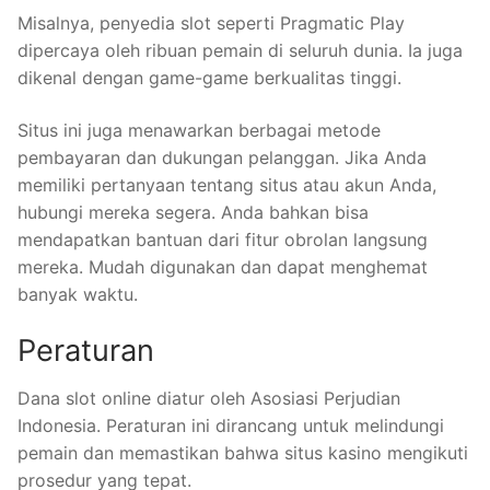
Misalnya, penyedia slot seperti Pragmatic Play
dipercaya oleh ribuan pemain di seluruh dunia. Ia juga
dikenal dengan game-game berkualitas tinggi.
Situs ini juga menawarkan berbagai metode
pembayaran dan dukungan pelanggan. Jika Anda
memiliki pertanyaan tentang situs atau akun Anda,
hubungi mereka segera. Anda bahkan bisa
mendapatkan bantuan dari fitur obrolan langsung
mereka. Mudah digunakan dan dapat menghemat
banyak waktu.
Peraturan
Dana slot online diatur oleh Asosiasi Perjudian
Indonesia. Peraturan ini dirancang untuk melindungi
pemain dan memastikan bahwa situs kasino mengikuti
prosedur yang tepat.