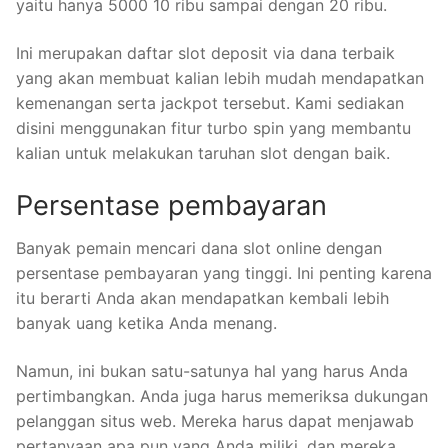
yaitu hanya 5000 10 ribu sampai dengan 20 ribu.
Ini merupakan daftar slot deposit via dana terbaik
yang akan membuat kalian lebih mudah mendapatkan
kemenangan serta jackpot tersebut. Kami sediakan
disini menggunakan fitur turbo spin yang membantu
kalian untuk melakukan taruhan slot dengan baik.
Persentase pembayaran
Banyak pemain mencari dana slot online dengan
persentase pembayaran yang tinggi. Ini penting karena
itu berarti Anda akan mendapatkan kembali lebih
banyak uang ketika Anda menang.
Namun, ini bukan satu-satunya hal yang harus Anda
pertimbangkan. Anda juga harus memeriksa dukungan
pelanggan situs web. Mereka harus dapat menjawab
pertanyaan apa pun yang Anda miliki, dan mereka