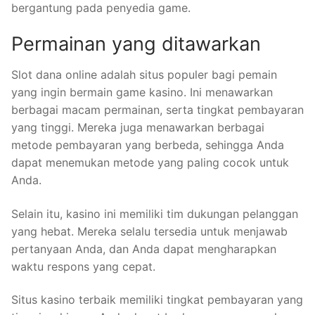
bergantung pada penyedia game.
Permainan yang ditawarkan
Slot dana online adalah situs populer bagi pemain
yang ingin bermain game kasino. Ini menawarkan
berbagai macam permainan, serta tingkat pembayaran
yang tinggi. Mereka juga menawarkan berbagai
metode pembayaran yang berbeda, sehingga Anda
dapat menemukan metode yang paling cocok untuk
Anda.
Selain itu, kasino ini memiliki tim dukungan pelanggan
yang hebat. Mereka selalu tersedia untuk menjawab
pertanyaan Anda, dan Anda dapat mengharapkan
waktu respons yang cepat.
Situs kasino terbaik memiliki tingkat pembayaran yang