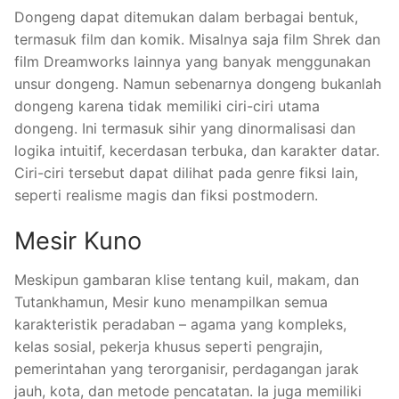
Dongeng dapat ditemukan dalam berbagai bentuk,
termasuk film dan komik. Misalnya saja film Shrek dan
film Dreamworks lainnya yang banyak menggunakan
unsur dongeng. Namun sebenarnya dongeng bukanlah
dongeng karena tidak memiliki ciri-ciri utama
dongeng. Ini termasuk sihir yang dinormalisasi dan
logika intuitif, kecerdasan terbuka, dan karakter datar.
Ciri-ciri tersebut dapat dilihat pada genre fiksi lain,
seperti realisme magis dan fiksi postmodern.
Mesir Kuno
Meskipun gambaran klise tentang kuil, makam, dan
Tutankhamun, Mesir kuno menampilkan semua
karakteristik peradaban – agama yang kompleks,
kelas sosial, pekerja khusus seperti pengrajin,
pemerintahan yang terorganisir, perdagangan jarak
jauh, kota, dan metode pencatatan. Ia juga memiliki