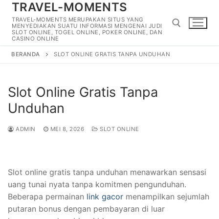
TRAVEL-MOMENTS
Lompat
ke
TRAVEL-MOMENTS MERUPAKAN SITUS YANG
MENYEDIAKAN SUATU INFORMASI MENGENAI JUDI
konten
SLOT ONLINE, TOGEL ONLINE, POKER ONLINE, DAN
CASINO ONLINE
BERANDA
SLOT ONLINE GRATIS TANPA UNDUHAN
Cari:
Slot Online Gratis Tanpa
Unduhan
ADMIN
MEI 8, 2026
SLOT ONLINE
Slot online gratis tanpa unduhan menawarkan sensasi
uang tunai nyata tanpa komitmen pengunduhan.
Beberapa permainan
link gacor
menampilkan sejumlah
putaran bonus dengan pembayaran di luar