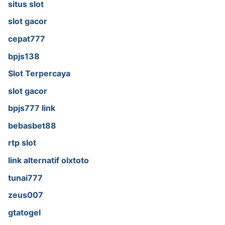
situs slot
slot gacor
cepat777
bpjs138
Slot Terpercaya
slot gacor
bpjs777 link
bebasbet88
rtp slot
link alternatif olxtoto
tunai777
zeus007
gtatogel