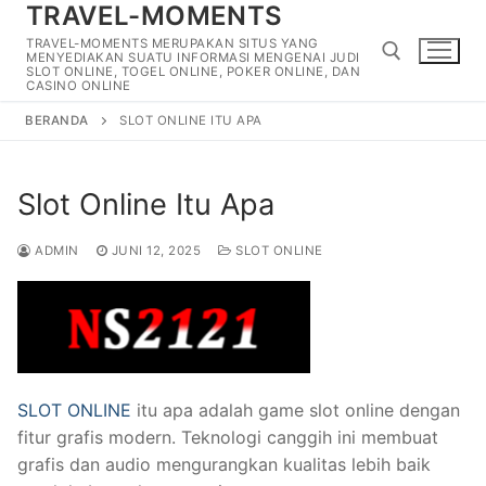
TRAVEL-MOMENTS
Lompat
ke
TRAVEL-MOMENTS MERUPAKAN SITUS YANG
MENYEDIAKAN SUATU INFORMASI MENGENAI JUDI
konten
SLOT ONLINE, TOGEL ONLINE, POKER ONLINE, DAN
CASINO ONLINE
BERANDA
SLOT ONLINE ITU APA
Cari:
Slot Online Itu Apa
ADMIN
JUNI 12, 2025
SLOT ONLINE
SLOT ONLINE
itu apa adalah game slot online dengan
fitur grafis modern. Teknologi canggih ini membuat
grafis dan audio mengurangkan kualitas lebih baik