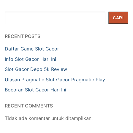
Cari
CARI
RECENT POSTS
Daftar Game Slot Gacor
Info Slot Gacor Hari Ini
Slot Gacor Depo 5k Review
Ulasan Pragmatic Slot Gacor Pragmatic Play
Bocoran Slot Gacor Hari Ini
RECENT COMMENTS
Tidak ada komentar untuk ditampilkan.