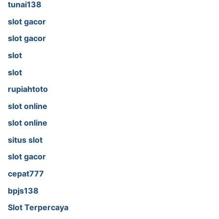
tunai138
slot gacor
slot gacor
slot
slot
rupiahtoto
slot online
slot online
situs slot
slot gacor
cepat777
bpjs138
Slot Terpercaya