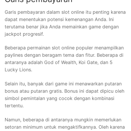
Garis pembayaran dalam slot online itu penting karena
dapat menentukan potensi kemenangan Anda. Ini
terutama benar jika Anda memainkan game dengan
jackpot progresif.
Beberapa permainan slot online populer menampilkan
paylines dengan beragam tema dan fitur. Beberapa di
antaranya adalah God of Wealth, Koi Gate, dan 5
Lucky Lions.
Selain itu, banyak dari game ini menawarkan putaran
bonus atau putaran gratis. Bonus ini dapat dipicu oleh
simbol pemintalan yang cocok dengan kombinasi
tertentu.
Namun, beberapa di antaranya mungkin memerlukan
setoran minimum untuk mengaktifkannya. Oleh karena