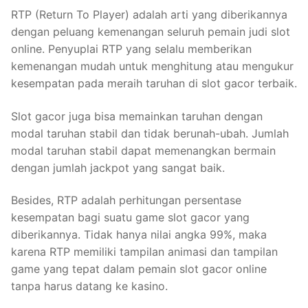
RTP (Return To Player) adalah arti yang diberikannya
dengan peluang kemenangan seluruh pemain judi slot
online. Penyuplai RTP yang selalu memberikan
kemenangan mudah untuk menghitung atau mengukur
kesempatan pada meraih taruhan di slot gacor terbaik.
Slot gacor juga bisa memainkan taruhan dengan
modal taruhan stabil dan tidak berunah-ubah. Jumlah
modal taruhan stabil dapat memenangkan bermain
dengan jumlah jackpot yang sangat baik.
Besides, RTP adalah perhitungan persentase
kesempatan bagi suatu game slot gacor yang
diberikannya. Tidak hanya nilai angka 99%, maka
karena RTP memiliki tampilan animasi dan tampilan
game yang tepat dalam pemain slot gacor online
tanpa harus datang ke kasino.