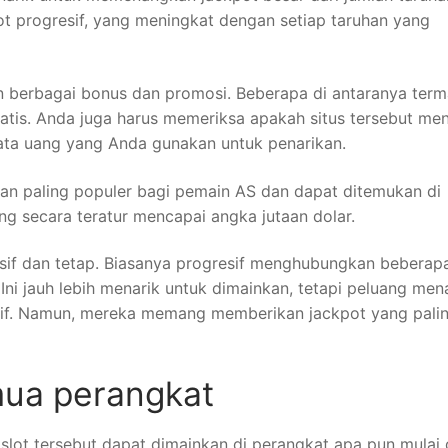
kpot progresif, yang meningkat dengan setiap taruhan yang
n berbagai bonus dan promosi. Beberapa di antaranya ter
atis. Anda juga harus memeriksa apakah situs tersebut me
ta uang yang Anda gunakan untuk penarikan.
inan paling populer bagi pemain AS dan dapat ditemukan di
ang secara teratur mencapai angka jutaan dolar.
esif dan tetap. Biasanya progresif menghubungkan beberapa
 Ini jauh lebih menarik untuk dimainkan, tetapi peluang me
esif. Namun, mereka memang memberikan jackpot yang pali
mua perangkat
h slot tersebut dapat dimainkan di perangkat apa pun mulai 