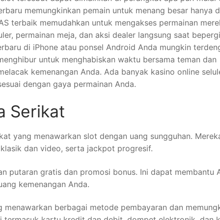
r terbaru memungkinkan pemain untuk menang besar hanya 
ine AS terbaik memudahkan untuk mengakses permainan mere
eluler, permainan meja, dan aksi dealer langsung saat beperg
rbaru di iPhone atau ponsel Android Anda mungkin terden
g menghibur untuk menghabiskan waktu bersama teman dan
melacak kemenangan Anda. Ada banyak kasino online selule
sesuai dengan gaya permainan Anda.
a Serikat
erikat yang menawarkan slot dengan uang sungguhan. Merek
asik dan video, serta jackpot progresif.
an putaran gratis dan promosi bonus. Ini dapat membantu 
luang kemenangan Anda.
yang menawarkan berbagai metode pembayaran dan memung
termasuk kartu kredit dan debit, dompet elektronik, dan 