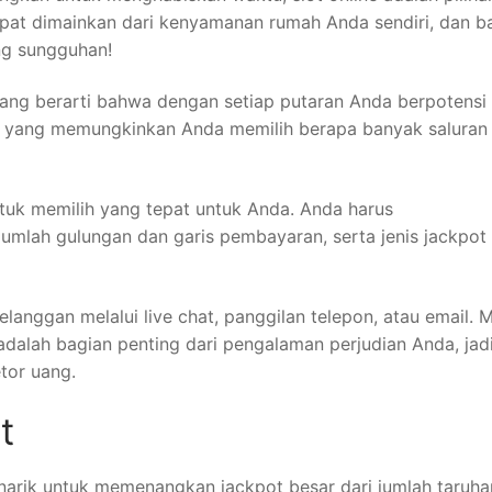
apat dimainkan dari kenyamanan rumah Anda sendiri, dan b
g sungguhan!
ng berarti bahwa dengan setiap putaran Anda berpotensi
yang memungkinkan Anda memilih berapa banyak saluran
ntuk memilih yang tepat untuk Anda. Anda harus
umlah gulungan dan garis pembayaran, serta jenis jackpot
nggan melalui live chat, panggilan telepon, atau email. M
dalah bagian penting dari pengalaman perjudian Anda, jad
tor uang.
t
arik untuk memenangkan jackpot besar dari jumlah taruha