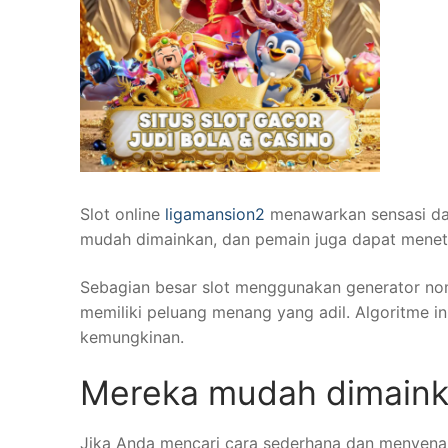
Slot online
ligamansion2
menawarkan sensasi dan
mudah dimainkan, dan pemain juga dapat meneta
Sebagian besar slot menggunakan generator no
memiliki peluang menang yang adil. Algoritme in
kemungkinan.
Mereka mudah dimain
Jika Anda mencari cara sederhana dan menyenan