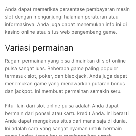
Anda dapat memeriksa persentase pembayaran mesin
slot dengan mengunjungi halaman peraturan atau
informasinya. Anda juga dapat menemukan info ini di
kasino online atau situs web pengembang game.
Variasi permainan
Ragam permainan yang bisa dimainkan di slot online
pulsa sangat luas. Beberapa game paling populer
termasuk slot, poker, dan blackjack. Anda juga dapat
menemukan game yang menawarkan putaran bonus
dan jackpot. Ini membuat permainan semakin seru.
Fitur lain dari slot online pulsa adalah Anda dapat
bermain dari ponsel atau kartu kredit Anda. Ini berarti
Anda dapat mengakses situs dari mana saja di dunia.
Ini adalah cara yang sangat nyaman untuk bermain
game kasino tanpa harus meninggalkan rumah.