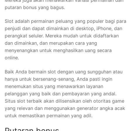
putaran bonus yang bagus.
Slot adalah permainan peluang yang populer bagi para
penjudi dan dapat dimainkan di desktop, iPhone, dan
perangkat seluler. Mereka mudah untuk didaftarkan
dan dimainkan, dan merupakan cara yang
menyenangkan untuk menghasilkan uang secara
online.
Baik Anda bermain slot dengan uang sungguhan atau
hanya untuk bersenang-senang, Anda pasti ingin
menemukan situs yang menawarkan layanan
pelanggan yang baik dan pembayaran yang andal.
Situs slot terbaik akan dilisensikan oleh otoritas game
yang relevan dan menggunakan generator angka acak
untuk memastikan permainan yang adil.
Putaran bonus