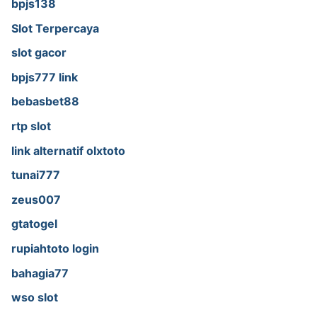
bpjs138
Slot Terpercaya
slot gacor
bpjs777 link
bebasbet88
rtp slot
link alternatif olxtoto
tunai777
zeus007
gtatogel
rupiahtoto login
bahagia77
wso slot