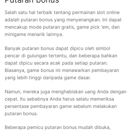
Salah satu hal terbaik tentang permainan slot online
adalah putaran bonus yang menyenangkan. Ini dapat
mencakup mode putaran gratis, game pick ‘em, dan
minigame menarik lainnya.
Banyak putaran bonus dapat dipicu oleh simbol
pencar di gulungan tertentu, dan beberapa bahkan
dapat dipicu secara acak pada setiap putaran.
Biasanya, game bonus ini menawarkan pembayaran
yang lebih tinggi daripada game dasar.
Namun, mereka juga menghabiskan uang Anda dengan
cepat. Itu sebabnya Anda harus selalu memeriksa
persentase pembayaran game sebelum melakukan
putaran bonus.
Beberapa pemicu putaran bonus mudah dibuka,