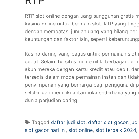
RTP
RTP slot online dengan uang sungguhan gratis 
kasino online untuk bermain slot. RTP yang t
dengan membatasi jumlah uang yang hilang per 
keuntungan dan faktor lain, seperti keberuntun
Kasino daring yang bagus untuk permainan sl
cepat. Selain itu, situs ini memiliki berbagai
akun mereka dengan kartu kredit atau debit, da
tersedia dalam mode permainan instan dan tida
penyimpanan yang berharga bagi pengguna di pe
seluler dan memiliki antarmuka sederhana yang 
dunia perjudian daring.
Tagged
daftar judi slot
,
daftar slot gacor
,
judi
slot gacor hari ini
,
slot online
,
slot terbaik 2024
,