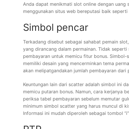
Anda dapat menikmati slot online dengan uang s
menggunakan situs web bereputasi baik seperti 
Simbol pencar
Terkadang disebut sebagai sahabat pemain slot,
yang dirancang dalam permainan. Tidak seperti s
pembayaran untuk memicu fitur bonus. Simbol-s
memiliki desain yang mencerminkan tema permai
akan melipatgandakan jumlah pembayaran dari 
Keuntungan lain dari scatter adalah simbol ini
memicu putaran bonus. Namun, cara kerjanya berva
periksa tabel pembayaran sebelum memutar gulu
minimum simbol scatter yang harus muncul di ki
Informasi ini mudah diperoleh sebagai tombol “i” 