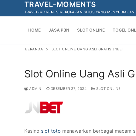
TRAVEL-MOMENTS
Lompat
ke
TRAVEL-MOMENTS MERUPAKAN SITUS YANG MENYEDIAKAN SU
konten
HOME
JASA PBN
SLOT ONLINE
TOGEL ONL
BERANDA
SLOT ONLINE UANG ASLI GRATIS JNBET
Slot Online Uang Asli 
ADMIN
DESEMBER 27, 2024
SLOT ONLINE
Kasino
slot toto
menawarkan berbagai macam slot 