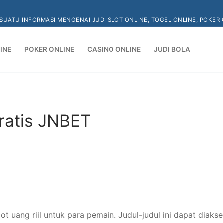
ATU INFORMASI MENGENAI JUDI SLOT ONLINE, TOGEL ONLINE, POKER 
INE
POKER ONLINE
CASINO ONLINE
JUDI BOLA
Cari:
Gratis JNBET
uang riil untuk para pemain. Judul-judul ini dapat diakse