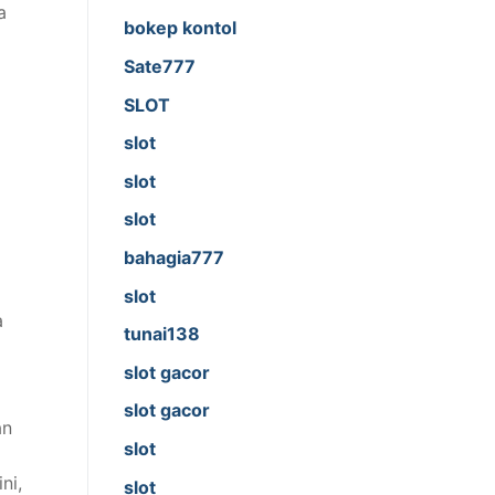
a
bokep kontol
Sate777
SLOT
slot
slot
slot
bahagia777
slot
a
tunai138
slot gacor
slot gacor
an
slot
ni,
slot