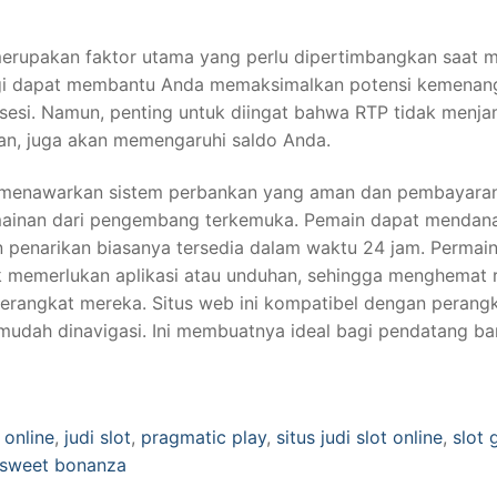
merupakan faktor utama yang perlu dipertimbangkan saat m
inggi dapat membantu Anda memaksimalkan potensi kemenan
sesi. Namun, penting untuk diingat bahwa RTP tidak menja
gan, juga akan memengaruhi saldo Anda.
ot menawarkan sistem perbankan yang aman dan pembayara
 permainan dari pengembang terkemuka. Pemain dapat mendan
n penarikan biasanya tersedia dalam waktu 24 jam. Permai
k memerlukan aplikasi atau unduhan, sehingga menghemat 
rangkat mereka. Situs web ini kompatibel dengan perang
mudah dinavigasi. Ini membuatnya ideal bagi pendatang ba
 online
,
judi slot
,
pragmatic play
,
situs judi slot online
,
slot 
sweet bonanza