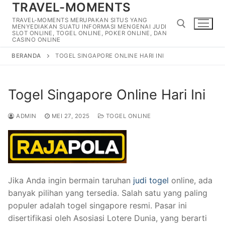
TRAVEL-MOMENTS
Lompat
ke
TRAVEL-MOMENTS MERUPAKAN SITUS YANG
MENYEDIAKAN SUATU INFORMASI MENGENAI JUDI
konten
SLOT ONLINE, TOGEL ONLINE, POKER ONLINE, DAN
CASINO ONLINE
BERANDA
TOGEL SINGAPORE ONLINE HARI INI
Cari:
Togel Singapore Online Hari Ini
ADMIN
MEI 27, 2025
TOGEL ONLINE
Jika Anda ingin bermain taruhan
judi togel
online, ada
banyak pilihan yang tersedia. Salah satu yang paling
populer adalah togel singapore resmi. Pasar ini
disertifikasi oleh Asosiasi Lotere Dunia, yang berarti