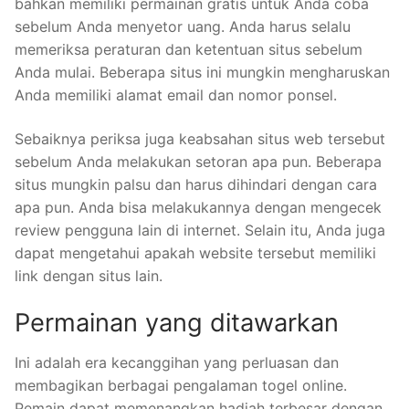
bahkan memiliki permainan gratis untuk Anda coba
sebelum Anda menyetor uang. Anda harus selalu
memeriksa peraturan dan ketentuan situs sebelum
Anda mulai. Beberapa situs ini mungkin mengharuskan
Anda memiliki alamat email dan nomor ponsel.
Sebaiknya periksa juga keabsahan situs web tersebut
sebelum Anda melakukan setoran apa pun. Beberapa
situs mungkin palsu dan harus dihindari dengan cara
apa pun. Anda bisa melakukannya dengan mengecek
review pengguna lain di internet. Selain itu, Anda juga
dapat mengetahui apakah website tersebut memiliki
link dengan situs lain.
Permainan yang ditawarkan
Ini adalah era kecanggihan yang perluasan dan
membagikan berbagai pengalaman togel online.
Pemain dapat memenangkan hadiah terbesar dengan