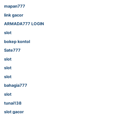
mapan777
link gacor
ARMADA777 LOGIN
slot
bokep kontol
Sate777
slot
slot
slot
bahagia777
slot
tunai138
slot gacor