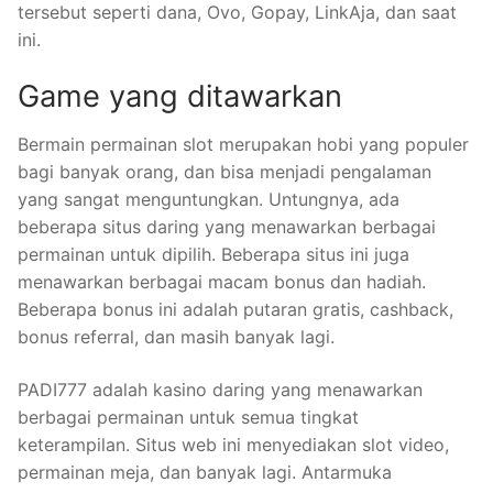
tersebut seperti dana, Ovo, Gopay, LinkAja, dan saat
ini.
Game yang ditawarkan
Bermain permainan slot merupakan hobi yang populer
bagi banyak orang, dan bisa menjadi pengalaman
yang sangat menguntungkan. Untungnya, ada
beberapa situs daring yang menawarkan berbagai
permainan untuk dipilih. Beberapa situs ini juga
menawarkan berbagai macam bonus dan hadiah.
Beberapa bonus ini adalah putaran gratis, cashback,
bonus referral, dan masih banyak lagi.
PADI777 adalah kasino daring yang menawarkan
berbagai permainan untuk semua tingkat
keterampilan. Situs web ini menyediakan slot video,
permainan meja, dan banyak lagi. Antarmuka