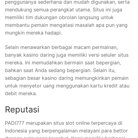
penggunanya sederhana dan mudah digunakan, serta
mendukung semua perangkat utama. Situs ini juga
memiliki tim dukungan obrolan langsung untuk
membantu pemain mengatasi masalah apa pun yang
mungkin mereka hadapi.
Selain menawarkan berbagai macam permainan,
banyak kasino daring juga memiliki versi seluler situs
mereka. Ini memudahkan bermain saat bepergian,
bahkan saat Anda sedang bepergian. Selain itu,
sebagian besar kasino daring memungkinkan pemain
untuk menyetor uang menggunakan kartu kredit atau
debit mereka.
Reputasi
PADI777 merupakan situs slot online terpercaya di
Indonesia yang berpengalaman melayani para bettor