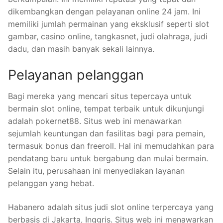
dikembangkan dengan pelayanan online 24 jam. Ini
memiliki jumlah permainan yang eksklusif seperti slot
gambar, casino online, tangkasnet, judi olahraga, judi
dadu, dan masih banyak sekali lainnya.
Pelayanan pelanggan
Bagi mereka yang mencari situs tepercaya untuk
bermain slot online, tempat terbaik untuk dikunjungi
adalah pokernet88. Situs web ini menawarkan
sejumlah keuntungan dan fasilitas bagi para pemain,
termasuk bonus dan freeroll. Hal ini memudahkan para
pendatang baru untuk bergabung dan mulai bermain.
Selain itu, perusahaan ini menyediakan layanan
pelanggan yang hebat.
Habanero adalah situs judi slot online terpercaya yang
berbasis di Jakarta, Inggris. Situs web ini menawarkan