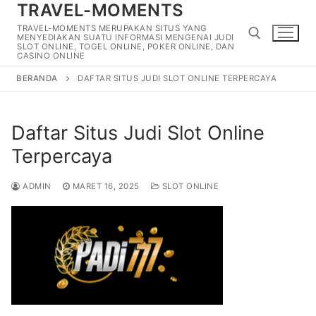
TRAVEL-MOMENTS
Lompat
ke
TRAVEL-MOMENTS MERUPAKAN SITUS YANG
MENYEDIAKAN SUATU INFORMASI MENGENAI JUDI
konten
SLOT ONLINE, TOGEL ONLINE, POKER ONLINE, DAN
CASINO ONLINE
BERANDA
DAFTAR SITUS JUDI SLOT ONLINE TERPERCAYA
Cari:
Daftar Situs Judi Slot Online
Terpercaya
ADMIN
MARET 16, 2025
SLOT ONLINE