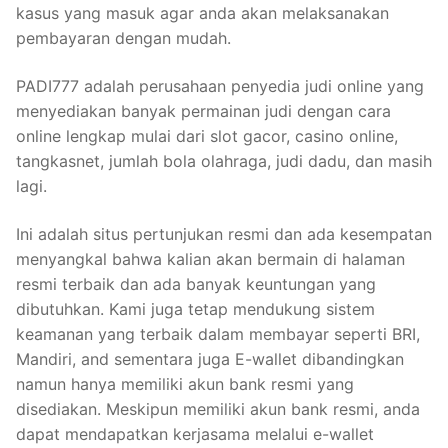
kasus yang masuk agar anda akan melaksanakan
pembayaran dengan mudah.
PADI777 adalah perusahaan penyedia judi online yang
menyediakan banyak permainan judi dengan cara
online lengkap mulai dari slot gacor, casino online,
tangkasnet, jumlah bola olahraga, judi dadu, dan masih
lagi.
Ini adalah situs pertunjukan resmi dan ada kesempatan
menyangkal bahwa kalian akan bermain di halaman
resmi terbaik dan ada banyak keuntungan yang
dibutuhkan. Kami juga tetap mendukung sistem
keamanan yang terbaik dalam membayar seperti BRI,
Mandiri, and sementara juga E-wallet dibandingkan
namun hanya memiliki akun bank resmi yang
disediakan. Meskipun memiliki akun bank resmi, anda
dapat mendapatkan kerjasama melalui e-wallet