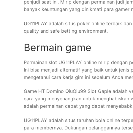
penjudi saat ini. Mirip dengan permainan judi ja
banyak keuntungan yang dinikmati para gamer 
UG11PLAY adalah situs poker online terbaik dan 
quality and safe betting environment.
Bermain game
Permainan slot UG11PLAY online mirip dengan per
Ini bisa menjadi alternatif yang baik untuk jenis
mengetahui cara kerja gim ini sebelum Anda m
Game HT Domino QiuQiu99 Slot Gaple adalah vers
cara yang menyenangkan untuk menghabiskan wa
adalah permainan cepat yang dapat menyebabkan 
UG11PLAY adalah situs taruhan bola online ter
para membernya. Dukungan pelanggannya tersedi