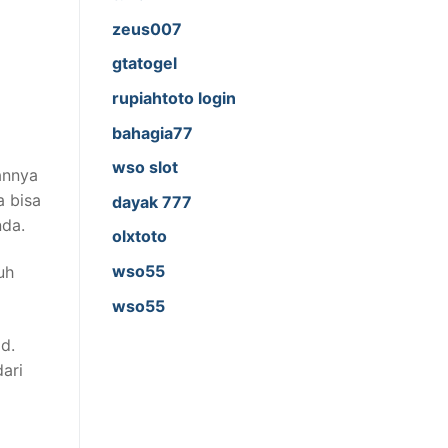
zeus007
gtatogel
rupiahtoto login
bahagia77
wso slot
annya
a bisa
dayak 777
nda.
olxtoto
wso55
uh
wso55
d.
ari