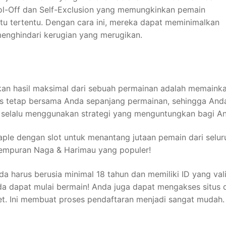
ool-Off dan Self-Exclusion yang memungkinkan pemain
ktu tertentu. Dengan cara ini, mereka dapat meminimalkan
enghindari kerugian yang merugikan.
an hasil maksimal dari sebuah permainan adalah memaink
s tetap bersama Anda sepanjang permainan, sehingga And
us selalu menggunakan strategi yang menguntungkan bagi A
le dengan slot untuk menantang jutaan pemain dari selur
rtempuran Naga & Harimau yang populer!
da harus berusia minimal 18 tahun dan memiliki ID yang vali
da dapat mulai bermain! Anda juga dapat mengakses situs d
et. Ini membuat proses pendaftaran menjadi sangat mudah.